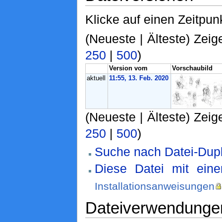
Klicke auf einen Zeitpun
(Neueste | Älteste) Zeig
250
|
500
)
Version vom
Vorschaubild
aktuell
11:55, 13. Feb. 2020
(Neueste | Älteste) Zeig
250
|
500
)
Suche nach Datei-Dupl
Diese Datei mit ein
Installationsanweisungen
Dateiverwendunge