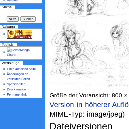
Suche
Nakama
Toplists
Werkzeuge
Links auf diese Seite
Änderungen an
verlinkten Seiten
Spezialseiten
Druckversion
Größe der Voransicht: 800 × 
Permanentlink
Version in höherer Aufl
MIME-Typ: image/jpeg)
Dateiversionen