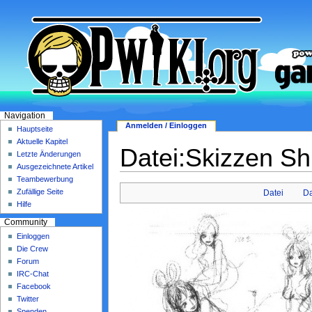
Navigation
Anmelden / Einloggen
Hauptseite
Aktuelle Kapitel
Datei:Skizzen Sh
Letzte Änderungen
Ausgezeichnete Artikel
Teambewerbung
Zufällige Seite
Datei
Da
Hilfe
Community
Einloggen
Die Crew
Forum
IRC-Chat
Facebook
Twitter
Spenden