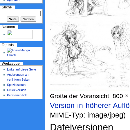
Suche
Nakama
Toplists
Werkzeuge
Links auf diese Seite
Änderungen an
verlinkten Seiten
Spezialseiten
Druckversion
Größe der Voransicht: 800 × 
Permanentlink
Version in höherer Aufl
MIME-Typ: image/jpeg)
Dateiversionen