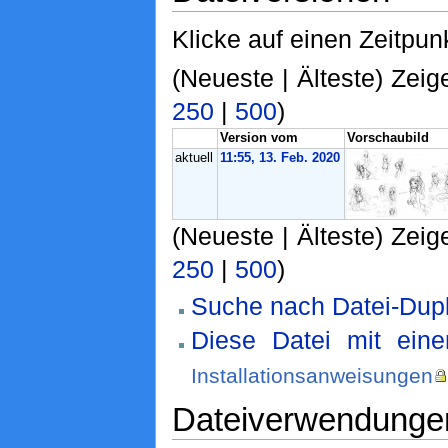
Klicke auf einen Zeitpun
(Neueste | Älteste) Zeig
250
|
500
)
Version vom
Vorschaubild
aktuell
11:55, 13. Feb. 2020
(Neueste | Älteste) Zeig
250
|
500
)
Suche nach Datei-Dupl
Diese Datei mit ein
Installationsanweisungen
Dateiverwendunge