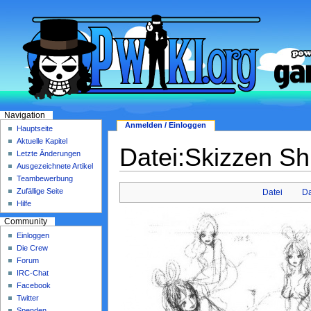
Navigation
Anmelden / Einloggen
Hauptseite
Aktuelle Kapitel
Datei:Skizzen Sh
Letzte Änderungen
Ausgezeichnete Artikel
Teambewerbung
Zufällige Seite
Datei
Da
Hilfe
Community
Einloggen
Die Crew
Forum
IRC-Chat
Facebook
Twitter
Spenden