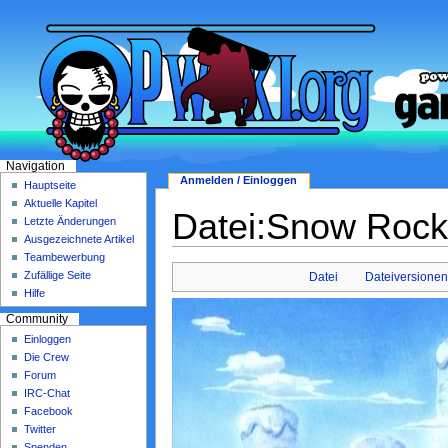
Navigation
Anmelden / Einloggen
Hauptseite
Aktuelle Kapitel
Datei:Snow Rocki
Letzte Änderungen
Ausgezeichnete Artikel
Teambewerbung
Zufällige Seite
Datei
Dateiversione
Hilfe
Community
Einloggen
Die Crew
Forum
IRC-Chat
Facebook
Twitter
Spenden