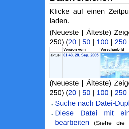
Klicke auf einen Zeitp
laden.
(Neueste | Älteste) Zei
250) (
20
|
50
|
100
|
250
Version vom
Vorschaubild
aktuell
01:48, 28. Sep. 2005
(Neueste | Älteste) Zei
250) (
20
|
50
|
100
|
250
Suche nach Datei-Dupl
Diese Datei mit ei
bearbeiten
(Siehe di