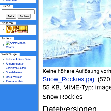
Suche
Nakama
Toplists
Werkzeuge
Links auf diese Seite
Änderungen an
verlinkten Seiten
Keine höhere Auflösung vor
Spezialseiten
Druckversion
Snow_Rockies.jpg
‎ (57
Permanentlink
55 KB, MIME-Typ: image
Snow Rockies
Dateiversionen