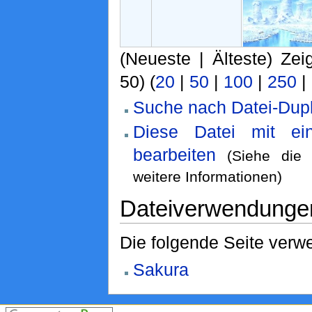
(Neueste | Älteste) Zei
50) (
20
|
50
|
100
|
250
|
Suche nach Datei-Dupl
Diese Datei mit ei
bearbeiten
(Siehe di
weitere Informationen)
Dateiverwendunge
Die folgende Seite verwe
Sakura