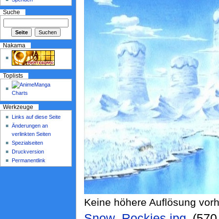
Suche
Nakama
Toplists
Werkzeuge
Links auf diese Seite
Änderungen an
verlinkten Seiten
Spezialseiten
Druckversion
Permanentlink
Keine höhere Auflösung vor
Snow_Rockies.jpg
‎ (57