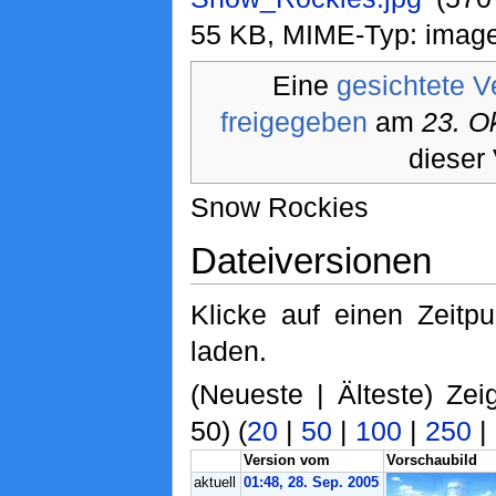
55 KB, MIME-Typ: image
Eine
gesichtete V
freigegeben
am
23. O
dieser 
Snow Rockies
Dateiversionen
Klicke auf einen Zeitp
laden.
(Neueste | Älteste) Zei
50) (
20
|
50
|
100
|
250
|
Version vom
Vorschaubild
aktuell
01:48, 28. Sep. 2005