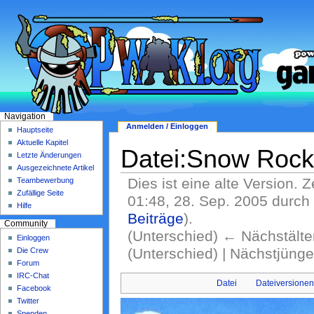
Navigation
Anmelden / Einloggen
Hauptseite
Aktuelle Kapitel
Datei:Snow Rocki
Letzte Änderungen
Ausgezeichnete Artikel
Dies ist eine alte Version. 
Teambewerbung
Zufällige Seite
01:48, 28. Sep. 2005 durc
Hilfe
Beiträge
)
.
Community
(Unterschied) ← Nächstälter
Einloggen
(Unterschied) | Nächstjüng
Die Crew
Forum
IRC-Chat
Datei
Dateiversione
Facebook
Twitter
Spenden