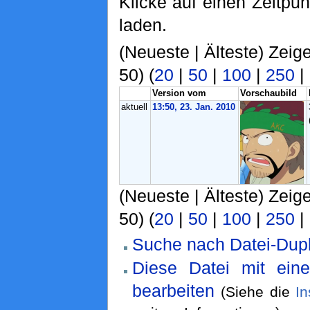
Klicke auf einen Zeitpu
laden.
(Neueste | Älteste) Zeig
50) (
20
|
50
|
100
|
250
|
Version vom
Vorschaubild
aktuell
13:50, 23. Jan. 2010
(Neueste | Älteste) Zeig
50) (
20
|
50
|
100
|
250
|
Suche nach Datei-Dupl
Diese Datei mit ein
bearbeiten
(Siehe die
In