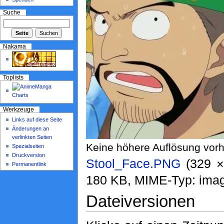
Suche
Nakama
Toplists
Werkzeuge
Links auf diese Seite
Änderungen an
verlinkten Seiten
Keine höhere Auflösung vor
Spezialseiten
Druckversion
Stool_Face.PNG
‎ (329 
Permanentlink
180 KB, MIME-Typ: ima
Dateiversionen