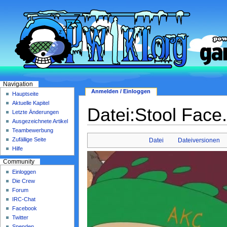
Navigation
Anmelden / Einloggen
Hauptseite
Aktuelle Kapitel
Datei:Stool Fac
Letzte Änderungen
Ausgezeichnete Artikel
Teambewerbung
Zufällige Seite
Datei
Dateiversionen
Hilfe
Community
Einloggen
Die Crew
Forum
IRC-Chat
Facebook
Twitter
Spenden