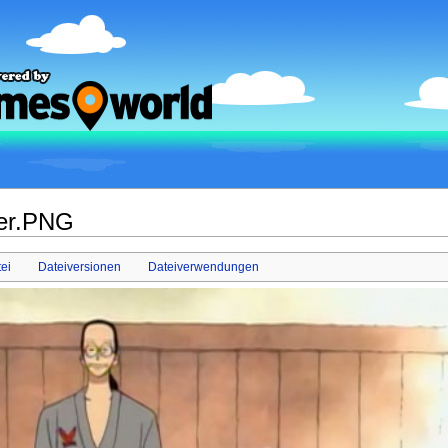
der.PNG
ei
Dateiversionen
Dateiverwendungen