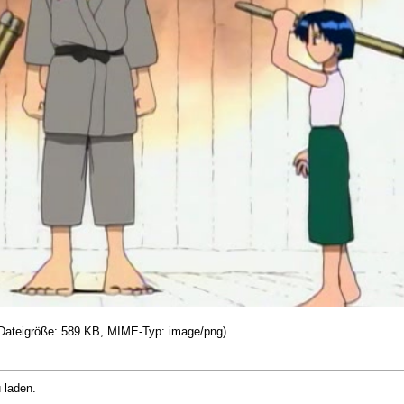
, Dateigröße: 589 KB, MIME-Typ: image/png)
 laden.