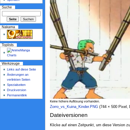
Suche
Nakama
Toplists
Werkzeuge
Links auf diese Seite
Änderungen an
verlinkten Seiten
Spezialseiten
Druckversion
Permanentlink
Keine höhere Auflösung vorhanden.
Zorro_vs_Kuina_Kinder.PNG
‎ (744 × 500 Pixel
Dateiversionen
Klicke auf einen Zeitpunkt, um diese Version zu