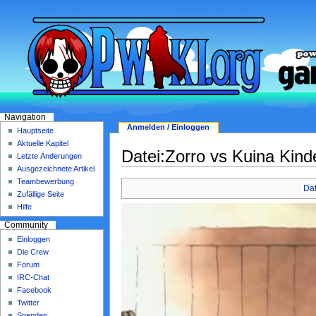
Navigation
Anmelden / Einloggen
Hauptseite
Aktuelle Kapitel
Datei:Zorro vs Kuina Kin
Letzte Änderungen
Ausgezeichnete Artikel
Teambewerbung
Dat
Zufällige Seite
Hilfe
Community
Einloggen
Die Crew
Forum
IRC-Chat
Facebook
Twitter
Spenden