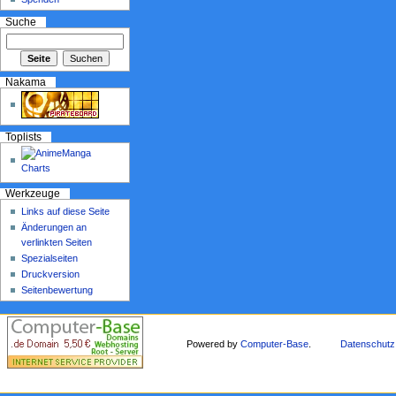
Suche
Nakama
Toplists
Werkzeuge
Links auf diese Seite
Änderungen an
verlinkten Seiten
Spezialseiten
Druckversion
Seitenbewertung
Powered by
Computer-Base
.
Datenschutz