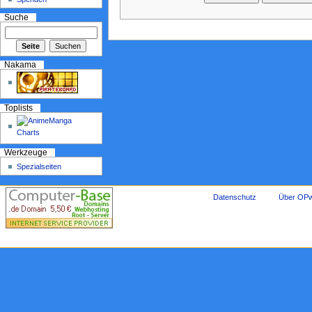
Suche
Nakama
Toplists
Werkzeuge
Spezialseiten
Datenschutz
Über OPw