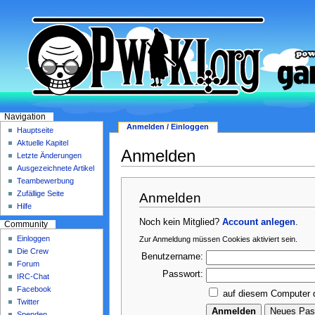
Navigation
Anmelden / Einloggen
Hauptseite
Aktuelle Kapitel
Anmelden
Letzte Änderungen
Ausgezeichnete Artikel
Teambewerbung
Zufällige Seite
Anmelden
Hilfe
Noch kein Mitglied?
Account anlegen
.
Community
Einloggen
Zur Anmeldung müssen Cookies aktiviert sein.
Die Crew
Benutzername:
Forum
Passwort:
IRC-Chat
Facebook
auf diesem Computer 
Twitter
Spenden