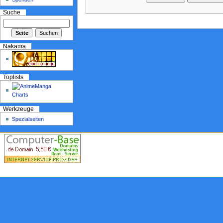
Suche
Nakama
Toplists
Werkzeuge
Spezialseiten