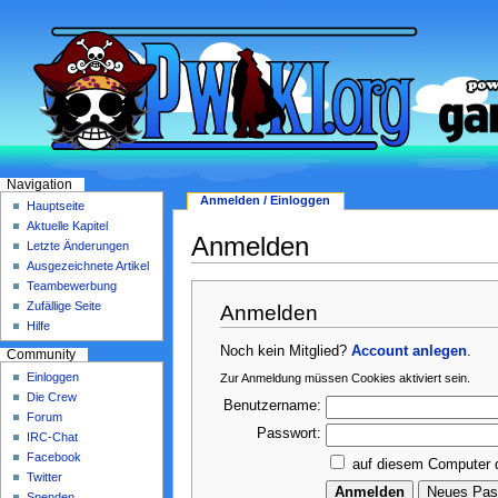
Navigation
Anmelden / Einloggen
Hauptseite
Aktuelle Kapitel
Anmelden
Letzte Änderungen
Ausgezeichnete Artikel
Teambewerbung
Zufällige Seite
Anmelden
Hilfe
Noch kein Mitglied?
Account anlegen
.
Community
Einloggen
Zur Anmeldung müssen Cookies aktiviert sein.
Die Crew
Benutzername:
Forum
Passwort:
IRC-Chat
Facebook
auf diesem Computer 
Twitter
Spenden