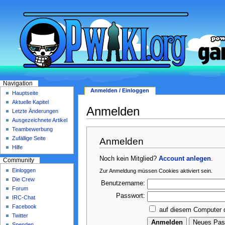
Navigation
Anmelden / Einloggen
Hauptseite
Aktuelle Kapitel
Anmelden
Letzte Änderungen
Ausgezeichnete Artikel
Teambewerbung
Zufällige Seite
Anmelden
Hilfe
Noch kein Mitglied?
Account anlegen
.
Community
Einloggen
Zur Anmeldung müssen Cookies aktiviert sein.
Die Crew
Benutzername:
Forum
Passwort:
IRC-Chat
Facebook
auf diesem Computer 
Twitter
Spenden