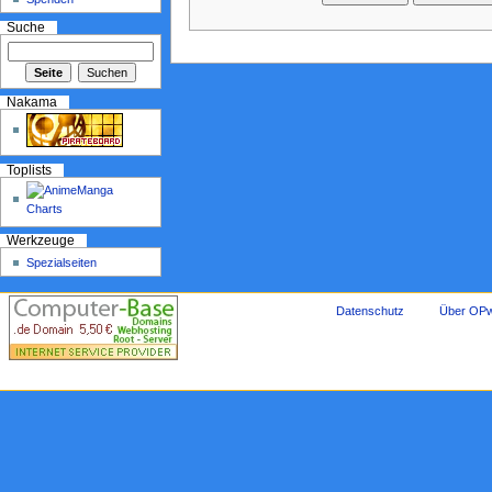
Suche
Nakama
Toplists
Werkzeuge
Spezialseiten
Datenschutz
Über OPw