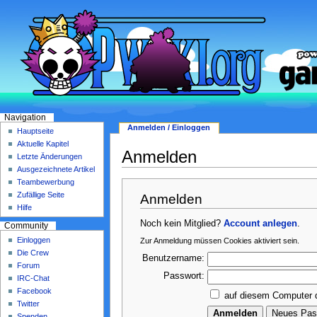
Navigation
Anmelden / Einloggen
Hauptseite
Aktuelle Kapitel
Anmelden
Letzte Änderungen
Ausgezeichnete Artikel
Teambewerbung
Zufällige Seite
Anmelden
Hilfe
Noch kein Mitglied?
Account anlegen
.
Community
Einloggen
Zur Anmeldung müssen Cookies aktiviert sein.
Die Crew
Benutzername:
Forum
Passwort:
IRC-Chat
Facebook
auf diesem Computer 
Twitter
Spenden