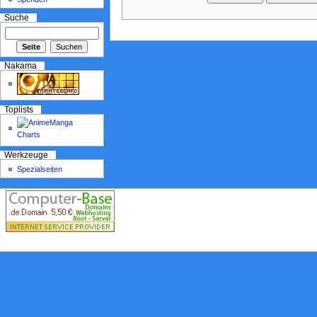
Suche
Nakama
Toplists
Werkzeuge
Spezialseiten