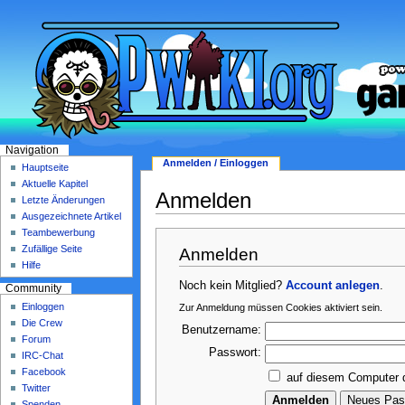
Navigation
Anmelden / Einloggen
Hauptseite
Aktuelle Kapitel
Anmelden
Letzte Änderungen
Ausgezeichnete Artikel
Teambewerbung
Zufällige Seite
Anmelden
Hilfe
Noch kein Mitglied?
Account anlegen
.
Community
Einloggen
Zur Anmeldung müssen Cookies aktiviert sein.
Die Crew
Benutzername:
Forum
Passwort:
IRC-Chat
Facebook
auf diesem Computer 
Twitter
Spenden