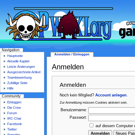
Navigation
Anmelden / Einloggen
Hauptseite
Aktuelle Kapitel
Anmelden
Letzte Änderungen
Ausgezeichnete Artikel
Teambewerbung
Zufällige Seite
Anmelden
Hilfe
Noch kein Mitglied?
Account anlegen
.
Community
Einloggen
Zur Anmeldung müssen Cookies aktiviert sein.
Die Crew
Benutzername:
Forum
Passwort:
IRC-Chat
Facebook
auf diesem Computer 
Twitter
Spenden