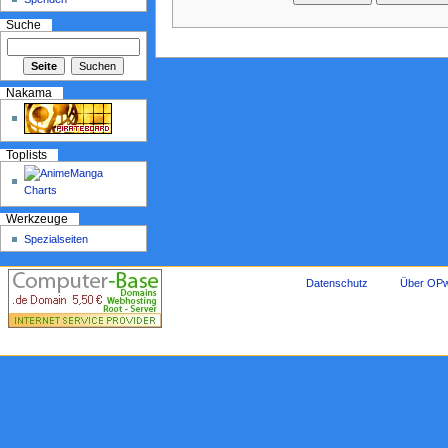
Suche
Nakama
Toplists
Werkzeuge
Spezialseiten
Datenschutz
Über OPw