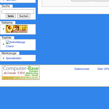
Suche
Nakama
Toplists
Werkzeuge
Spezialseiten
Datenschutz
Über OPw