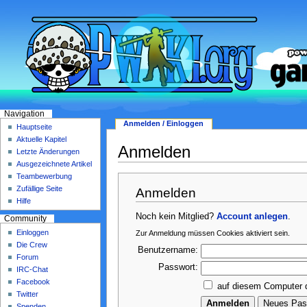
Navigation
Anmelden / Einloggen
Hauptseite
Aktuelle Kapitel
Anmelden
Letzte Änderungen
Ausgezeichnete Artikel
Teambewerbung
Zufällige Seite
Anmelden
Hilfe
Noch kein Mitglied?
Account anlegen
.
Community
Einloggen
Zur Anmeldung müssen Cookies aktiviert sein.
Die Crew
Benutzername:
Forum
Passwort:
IRC-Chat
Facebook
auf diesem Computer 
Twitter
Spenden