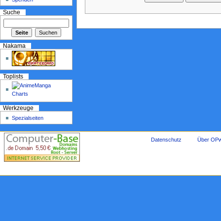
Suche
Nakama
Toplists
Werkzeuge
Spezialseiten
Datenschutz
Über OPw