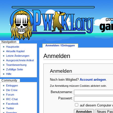
Navigation
Anmelden / Einloggen
Hauptseite
Aktuelle Kapitel
Anmelden
Letzte Änderungen
Ausgezeichnete Artikel
Teambewerbung
Zufällige Seite
Anmelden
Hilfe
Noch kein Mitglied?
Account anlegen
.
Community
Einloggen
Zur Anmeldung müssen Cookies aktiviert sein.
Die Crew
Benutzername:
Forum
Passwort:
IRC-Chat
Facebook
auf diesem Computer 
Twitter
Spenden