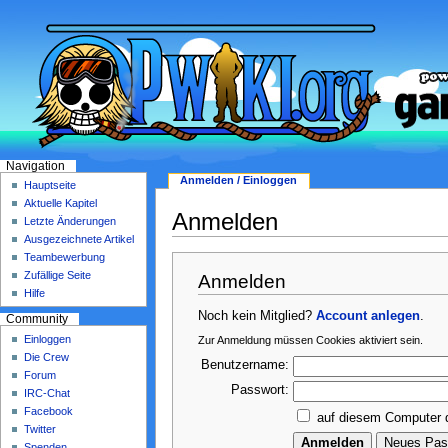
Navigation
Anmelden / Einloggen
Hauptseite
Aktuelle Kapitel
Anmelden
Letzte Änderungen
Ausgezeichnete Artikel
Teambewerbung
Zufällige Seite
Anmelden
Hilfe
Noch kein Mitglied?
Account anlegen
.
Community
Einloggen
Zur Anmeldung müssen Cookies aktiviert sein.
Die Crew
Benutzername:
Forum
Passwort:
IRC-Chat
Facebook
auf diesem Computer 
Twitter
Spenden