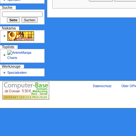
Suche
Nakama
Toplists
Werkzeuge
Spezialseiten
Datenschutz
Über OPw