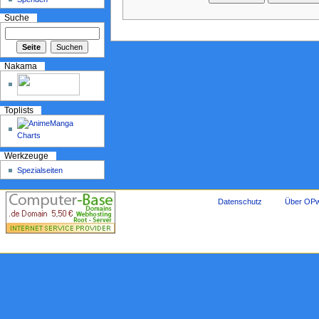
Suche
Nakama
Toplists
Werkzeuge
Spezialseiten
Datenschutz
Über OPw