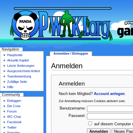
Navigation
Anmelden / Einloggen
Hauptseite
Aktuelle Kapitel
Anmelden
Letzte Änderungen
Ausgezeichnete Artikel
Teambewerbung
Zufällige Seite
Anmelden
Hilfe
Noch kein Mitglied?
Account anlegen
.
Community
Einloggen
Zur Anmeldung müssen Cookies aktiviert sein.
Die Crew
Benutzername:
Forum
Passwort:
IRC-Chat
Facebook
auf diesem Computer 
Twitter
Spenden