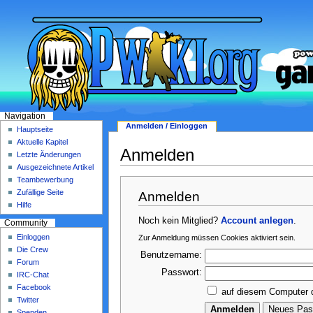
Navigation
Anmelden / Einloggen
Hauptseite
Aktuelle Kapitel
Anmelden
Letzte Änderungen
Ausgezeichnete Artikel
Teambewerbung
Zufällige Seite
Anmelden
Hilfe
Noch kein Mitglied?
Account anlegen
.
Community
Einloggen
Zur Anmeldung müssen Cookies aktiviert sein.
Die Crew
Benutzername:
Forum
Passwort:
IRC-Chat
Facebook
auf diesem Computer 
Twitter
Spenden