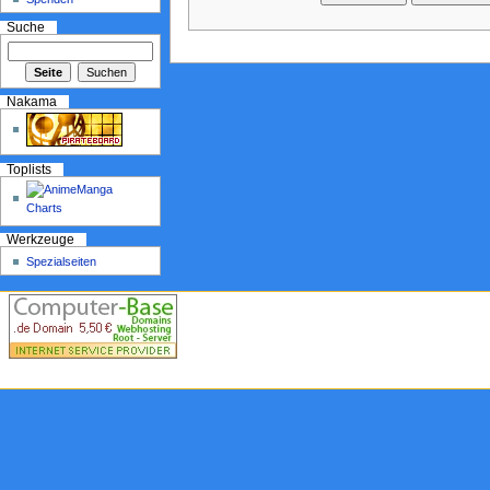
Suche
Nakama
Toplists
Werkzeuge
Spezialseiten