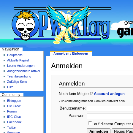
Navigation
Anmelden / Einloggen
Hauptseite
Aktuelle Kapitel
Anmelden
Letzte Änderungen
Ausgezeichnete Artikel
Teambewerbung
Zufällige Seite
Anmelden
Hilfe
Noch kein Mitglied?
Account anlegen
.
Community
Einloggen
Zur Anmeldung müssen Cookies aktiviert sein.
Die Crew
Benutzername:
Forum
Passwort:
IRC-Chat
Facebook
auf diesem Computer 
Twitter
Spenden