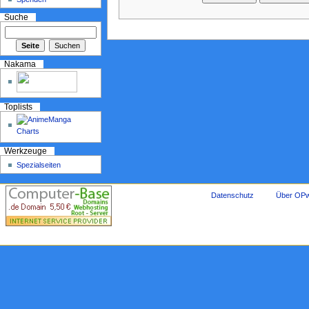
Suche
Nakama
Toplists
Werkzeuge
Spezialseiten
Datenschutz
Über OPw