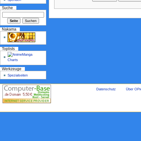
Suche
Nakama
Toplists
Werkzeuge
Spezialseiten
Datenschutz
Über OPw