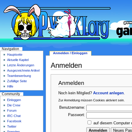
Navigation
Anmelden / Einloggen
Hauptseite
Aktuelle Kapitel
Anmelden
Letzte Änderungen
Ausgezeichnete Artikel
Teambewerbung
Zufällige Seite
Anmelden
Hilfe
Noch kein Mitglied?
Account anlegen
.
Community
Einloggen
Zur Anmeldung müssen Cookies aktiviert sein.
Die Crew
Benutzername:
Forum
Passwort:
IRC-Chat
Facebook
auf diesem Computer 
Twitter
Spenden