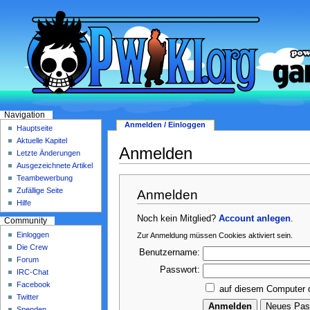
Navigation
Anmelden / Einloggen
Hauptseite
Aktuelle Kapitel
Anmelden
Letzte Änderungen
Ausgezeichnete Artikel
Teambewerbung
Zufällige Seite
Anmelden
Hilfe
Noch kein Mitglied?
Account anlegen
.
Community
Einloggen
Zur Anmeldung müssen Cookies aktiviert sein.
Die Crew
Benutzername:
Forum
Passwort:
IRC-Chat
Facebook
auf diesem Computer 
Twitter
Spenden