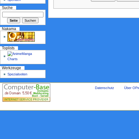
Suche
Nakama
Toplists
Werkzeuge
Spezialseiten
Datenschutz
Über OPw