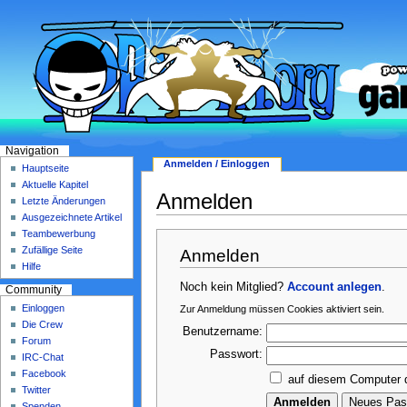
Navigation
Anmelden / Einloggen
Hauptseite
Aktuelle Kapitel
Anmelden
Letzte Änderungen
Ausgezeichnete Artikel
Teambewerbung
Zufällige Seite
Anmelden
Hilfe
Noch kein Mitglied?
Account anlegen
.
Community
Einloggen
Zur Anmeldung müssen Cookies aktiviert sein.
Die Crew
Benutzername:
Forum
Passwort:
IRC-Chat
Facebook
auf diesem Computer 
Twitter
Spenden