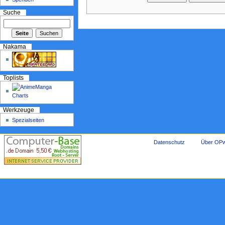
Suche
Nakama
Toplists
Werkzeuge
Spezialseiten
Datenschutz
Über OPw