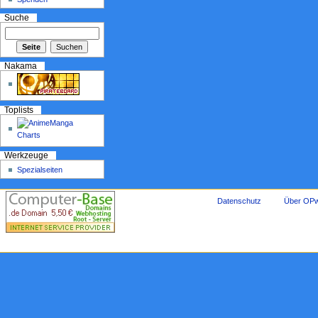
Suche
Nakama
Toplists
Werkzeuge
Spezialseiten
Datenschutz
Über OPw