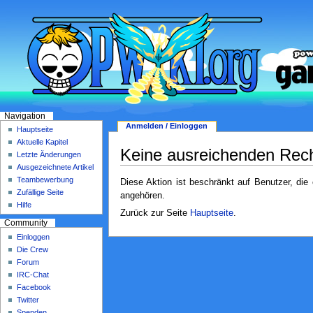
Navigation
Anmelden / Einloggen
Hauptseite
Aktuelle Kapitel
Keine ausreichenden Rec
Letzte Änderungen
Ausgezeichnete Artikel
Teambewerbung
Diese Aktion ist beschränkt auf Benutzer, die
Zufällige Seite
angehören.
Hilfe
Zurück zur Seite
Hauptseite
.
Community
Einloggen
Die Crew
Forum
IRC-Chat
Facebook
Twitter
Spenden