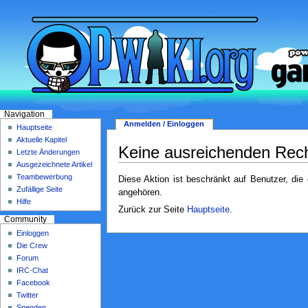
Navigation
Anmelden / Einloggen
Hauptseite
Aktuelle Kapitel
Keine ausreichenden Rec
Letzte Änderungen
Ausgezeichnete Artikel
Teambewerbung
Diese Aktion ist beschränkt auf Benutzer, die
Zufällige Seite
angehören.
Hilfe
Zurück zur Seite
Hauptseite
.
Community
Einloggen
Die Crew
Forum
IRC-Chat
Facebook
Twitter
Spenden