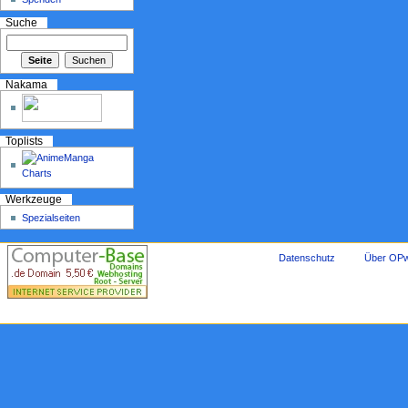
Suche
Nakama
Toplists
Werkzeuge
Spezialseiten
Datenschutz
Über OPw