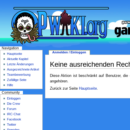
Navigation
Anmelden / Einloggen
Hauptseite
Aktuelle Kapitel
Keine ausreichenden Rec
Letzte Änderungen
Ausgezeichnete Artikel
Teambewerbung
Diese Aktion ist beschränkt auf Benutzer, die
Zufällige Seite
angehören.
Hilfe
Zurück zur Seite
Hauptseite
.
Community
Einloggen
Die Crew
Forum
IRC-Chat
Facebook
Twitter
Spenden