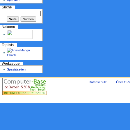
Suche
Nakama
Toplists
Werkzeuge
Spezialseiten
Datenschutz
Über OPw