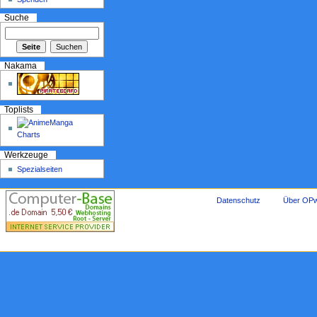
Suche
Nakama
Toplists
Werkzeuge
Spezialseiten
Datenschutz
Über OPw