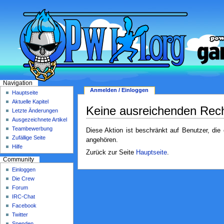
Navigation
Anmelden / Einloggen
Hauptseite
Aktuelle Kapitel
Keine ausreichenden Rec
Letzte Änderungen
Ausgezeichnete Artikel
Teambewerbung
Diese Aktion ist beschränkt auf Benutzer, die
Zufällige Seite
angehören.
Hilfe
Zurück zur Seite
Hauptseite
.
Community
Einloggen
Die Crew
Forum
IRC-Chat
Facebook
Twitter
Spenden