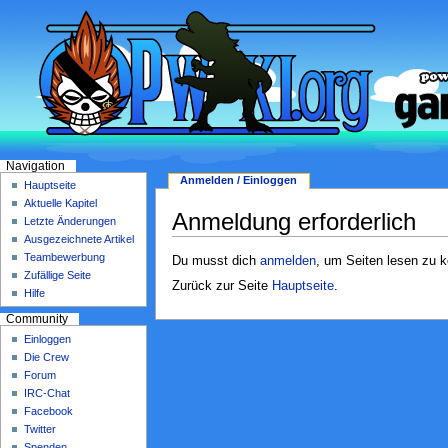
Navigation
Anmelden / Einloggen
Hauptseite
Aktuelle Kapitel
Anmeldung erforderlich
Letzte Änderungen
Ausgezeichnete Artikel
Teambewerbung
Du musst dich
anmelden
, um Seiten lesen zu 
Zufällige Seite
Zurück zur Seite
Hauptseite
.
Hilfe
Community
Einloggen
Die Crew
Forum
IRC-Chat
Facebook
Twitter
Spenden