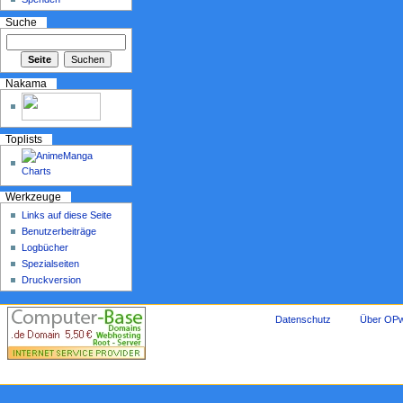
Suche
Nakama
Toplists
Werkzeuge
Links auf diese Seite
Benutzerbeiträge
Logbücher
Spezialseiten
Druckversion
Datenschutz
Über OPw