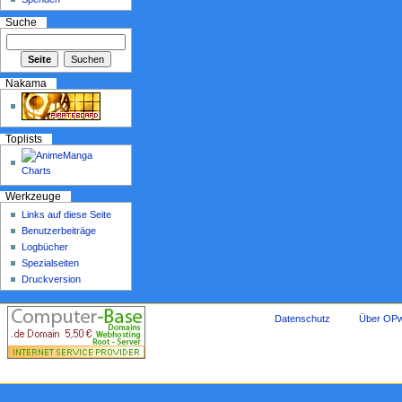
Suche
Nakama
Toplists
Werkzeuge
Links auf diese Seite
Benutzerbeiträge
Logbücher
Spezialseiten
Druckversion
Datenschutz
Über OPw