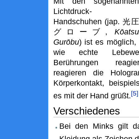
Mit den sogenannten
Lichtdruck-
Handschuhen (jap. 光圧
グローブ,
Kōatsu
Gurōbu
) ist es möglic
wie echte Lebew
Berührungen reagi
reagieren die Holog
Körperkontakt, beispi
[5]
es mit der Hand grüßt.
Verschiedenes
Bei den Minks gilt d
Kleidung als Zeichen d