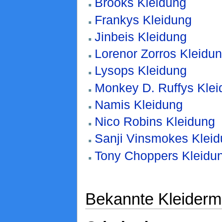
Brooks Kleidung
Frankys Kleidung
Jinbeis Kleidung
Lorenor Zorros Kleidu
Lysops Kleidung
Monkey D. Ruffys Klei
Namis Kleidung
Nico Robins Kleidung
Sanji Vinsmokes Klei
Tony Choppers Kleidu
Bekannte Kleiderm