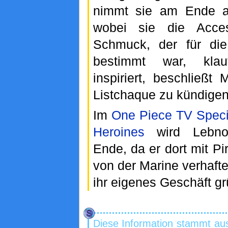
nimmt sie am Ende a
wobei sie die Acce
Schmuck, der für di
bestimmt war, kla
inspiriert, beschließt
Listchaque zu kündigen
Im
One Piece TV Speci
Heroines
wird Lebno
Ende, da er dort mit Pi
von der Marine verhaft
ihr eigenes Geschäft gr
Diese Information stammt a