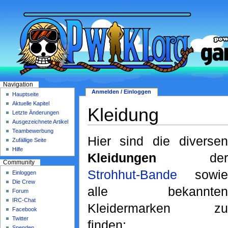
Navigation
Anmelden / Einloggen
Hauptseite
Aktuelle Kapitel
Kleidung
Letzte Änderungen
Ausgezeichnete Artikel
Teambewerbung
Hier sind die diversen
Zufällige Seite
Hilfe
Kleidungen
der
Community
Strohhut-Bande
sowie
Einloggen
Die Crew
alle bekannten
Forum
IRC-Chat
Kleidermarken zu
Facebook
Twitter
finden:
Spenden