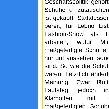
Geschäftspolitik gehör
Schuhe umzutauschen:
ist gekauft. Stattdesse
bereit, für Lebno Lis
Fashion-Show als L
arbeiten, wofür M
maßgefertigte Schuhe he
nur gut aussehen, so
sind. So wie die Schu
waren. Letztlich änder
Meinung. Zwar läu
Laufsteg, jedoch i
Klamotten, mit 
maßgefertigten Schuh