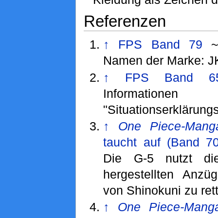
Referenzen
↑
FPS Band 79
~ 
Namen der Marke: J
↑
FPS Band 6
Informatio
"Situationserklärungs
↑
One Piece-Mang
taucht auf (Band 70
Die G-5 nutzt d
hergestellten Anzü
von Shinokuni zu ret
↑
One Piece-Mang