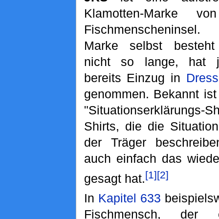
Klamotten-Marke vo
Fischmenscheninsel
Marke selbst besteh
nicht so lange, hat 
bereits Einzug in
Dres
genommen. Bekannt ist 
"Situationserklärungs-S
Shirts, die die Situati
der Träger beschreibe
auch einfach das wiede
[1]
[2]
gesagt hat.
In
Kapitel 633
beispielsw
Fischmensch, der e