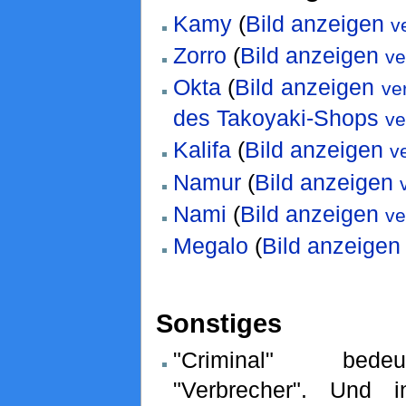
Kamy
(
Bild anzeigen
v
Zorro
(
Bild anzeigen
ve
Okta
(
Bild anzeigen
ve
des Takoyaki-Shops
ve
Kalifa
(
Bild anzeigen
v
Namur
(
Bild anzeigen
Nami
(
Bild anzeigen
ve
Megalo
(
Bild anzeigen
Sonstiges
"Criminal" bedeu
"Verbrecher". Und 