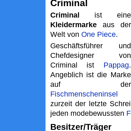
Criminal
Criminal
ist eine
Kleidermarke
aus der
Welt von
One Piece
.
Geschäftsführer und
Chefdesigner von
Criminal ist
Pappag
.
Angeblich ist die Marke
auf der
Fischmenscheninsel
zurzeit der letzte Schr
jeden modebewussten
F
Besitzer/Träger