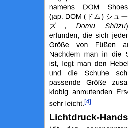
namens DOM Shoes
(jap. DOM (ドム) シュー
ズ,
Domu Shūzu
)
erfunden, die sich jeder
Größe von Füßen an
Nachdem man in die S
ist, legt man den Hebe
und die Schuhe sch
passende Größe zusa
klobig anmutenden Ers
[4]
sehr leicht.
Lichtdruck-Hand