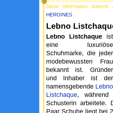
Diese Information stammt
HEROINES
Lebno Listchaqu
Lebno Listchaque
ist
eine luxuriöse
Schuhmarke, die jeder
modebewussten Frau
bekannt ist. Gründer
und Inhaber ist der
namensgebende
Lebno
Listchaque
, währen
Schusterin arbeitete. 
Paar Schuhe liegt bei