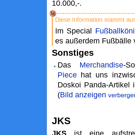
10.000,-.
Diese Information stammt au
Im Special
Fußballkön
es außerdem Fußbälle 
Sonstiges
Das
Merchandise
-S
Piece
hat uns inzwis
Doskoi Panda-Artikel i
(
Bild anzeigen
verberge
JKS
JKS
ist eine aufstre