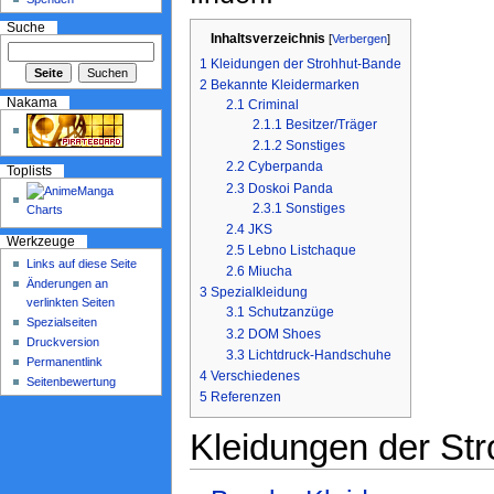
Suche
Inhaltsverzeichnis
[
Verbergen
]
1
Kleidungen der Strohhut-Bande
2
Bekannte Kleidermarken
Nakama
2.1
Criminal
2.1.1
Besitzer/Träger
2.1.2
Sonstiges
2.2
Cyberpanda
Toplists
2.3
Doskoi Panda
2.3.1
Sonstiges
2.4
JKS
Werkzeuge
2.5
Lebno Listchaque
Links auf diese Seite
2.6
Miucha
Änderungen an
3
Spezialkleidung
verlinkten Seiten
3.1
Schutzanzüge
Spezialseiten
3.2
DOM Shoes
Druckversion
3.3
Lichtdruck-Handschuhe
Permanentlink
4
Verschiedenes
Seitenbewertung
5
Referenzen
Kleidungen der St