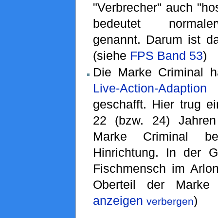
"Verbrecher" auch "hos
bedeutet normaler
genannt. Darum ist da
(siehe
FPS Band 53
)
Die Marke Criminal h
Live-Action-Adaption
v
geschafft. Hier trug ei
22 (bzw. 24) Jahren
Marke Criminal 
Hinrichtung. In der 
Fischmensch im Arlo
Oberteil der Marke
anzeigen
)
verbergen