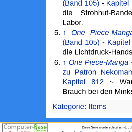
(Band 105)
-
Kapitel
die Strohhut-Ban
Labor.
↑
One Piece-Mang
(Band 105)
-
Kapitel
die Lichtdruck-Hand
↑
One Piece-Manga
zu Patron Nekomam
Kapitel 812
~ Wand
Brauch bei den Mink
Kategorie
:
Items
Diese Seite wurde zuletzt am 6. Ju