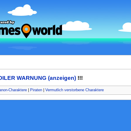
OILER WARNUNG (anzeigen)
!!!
anon-Charaktere
|
Piraten
|
Vermutlich verstorbene Charaktere