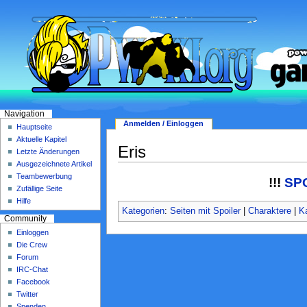
Navigation
Anmelden / Einloggen
Hauptseite
Aktuelle Kapitel
Eris
Letzte Änderungen
Ausgezeichnete Artikel
Teambewerbung
!!!
SP
Zufällige Seite
Hilfe
Kategorien
:
Seiten mit Spoiler
|
Charaktere
|
K
Community
Einloggen
Die Crew
Forum
IRC-Chat
Facebook
Twitter
Spenden