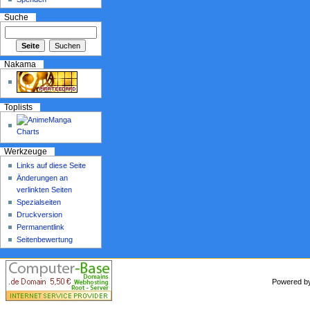
Suche
Nakama
Toplists
Werkzeuge
Links auf diese Seite
Änderungen an
verlinkten Seiten
Spezialseiten
Druckversion
Permanentlink
Seitenbewertung
Powered 