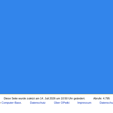
Diese Seite wurde zuletzt am 14. Juli 2026 um 10:50 Uhr geändert.
Abrufe: 4.795
by
Computer-Base
.
Datenschutz
Über OPwiki
Impressum
Datenschu