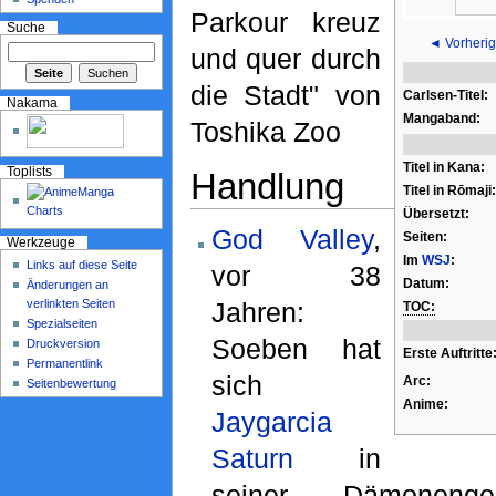
Parkour kreuz
Suche
◄ Vorherig
und quer durch
die Stadt" von
Carlsen-Titel:
Nakama
Mangaband:
Toshika Zoo
Titel in Kana:
Toplists
Handlung
Titel in Rōmaji:
Übersetzt:
God Valley
,
Seiten:
Werkzeuge
Im
WSJ
:
Links auf diese Seite
vor 38
Datum:
Änderungen an
verlinkten Seiten
Jahren:
TOC:
Spezialseiten
Soeben hat
Druckversion
Erste Auftritte
Permanentlink
sich
Arc:
Seitenbewertung
Anime:
Jaygarcia
Saturn
in
seiner Dämoneng