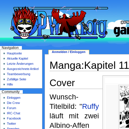
Navigation
Anmelden / Einloggen
Hauptseite
Aktuelle Kapitel
Manga:Kapitel 1
Letzte Änderungen
Ausgezeichnete Artikel
Teambewerbung
Cover
Zufällige Seite
Hilfe
Community
Wunsch-
Einloggen
Die Crew
Titelbild: "
Ruffy
Forum
IRC-Chat
läuft mit zwei
Facebook
Albino-Affen
Twitter
Spenden