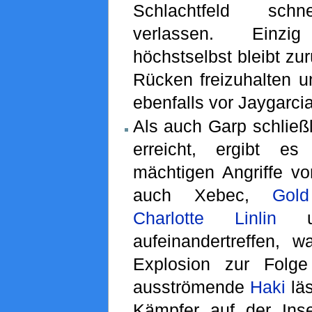
Schlachtfeld schn
verlassen. Ein
höchstselbst bleibt zu
Rücken freizuhalten u
ebenfalls vor Jaygarcia
Als auch Garp schließ
erreicht, ergibt e
mächtigen Angriffe vo
auch Xebec,
Gol
Charlotte Linlin
u
aufeinandertreffen, w
Explosion zur Folg
ausströmende
Haki
läs
Kämpfer auf der Inse