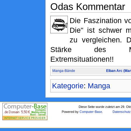
Odas Kommentar
Die Faszination vo
Die" ist schwer 
zu vergleichen. D
Stärke des M
Extremsituationen!!
Manga-Bände
Elban Arc (Ma
Kategorie
:
Manga
Diese Seite wurde zuletzt am 29. Ok
Powered by
Computer-Base
.
Datenschutz