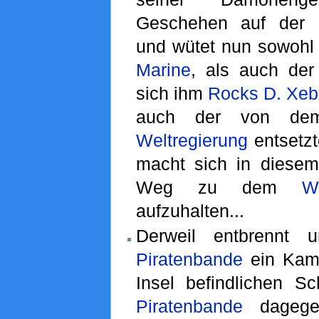
Geschehen auf der I
und wütet nun sowohl 
Marine
, als auch de
sich ihm
Rocks D. Xe
auch der von dem
Weltregierung
entsetz
macht sich in diese
Weg zu dem
W
aufzuhalten...
Derweil entbrennt 
Piratenbande
ein Kamp
Insel befindlichen S
Piratenbande
dagegen