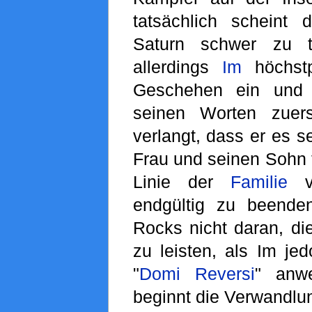
tatsächlich scheint 
Saturn schwer zu tr
allerdings
Im
höchstp
Geschehen ein und 
seinen Worten zuer
verlangt, dass er es se
Frau und seinen Sohn t
Linie der
Familie
v
endgültig zu beenden
Rocks nicht daran, di
zu leisten, als Im je
"
Domi Reversi
" anwe
beginnt die Verwandlun