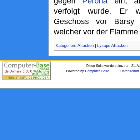
gegen
Perona
ein, a
verfolgt wurde. Er 
Geschoss vor Bärsy
welcher vor der Flamme 
Kategorien
:
Attacken
|
Lysops Attacken
Diese Seite wurde zuletzt am 21. A
Powered by
Computer-Base
.
Datenschutz