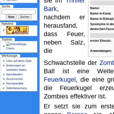
sie im
Thriller
Suche
Bark
,
Name:
Name in Kana:
nachdem er
Name in Rōmaji:
herausfand,
Nakama
Synonyme in de
deutschen Fass
dass Feuer,
Toplists
neben Salz,
erster Einsatz:
die
Anwendungen:
Werkzeuge
Schwachstelle der
Zomb
Links auf diese Seite
Änderungen an
Ball ist eine Weite
verlinkten Seiten
Spezialseiten
Feuerkugel
, die eine g
Druckversion
Permanentlink
die Feuerkugel erz
Seitenbewertung
Zombies effektiver ist.
Er setzt sie zum ers