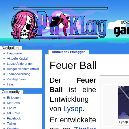
Navigation
Anmelden / Einloggen
Hauptseite
Aktuelle Kapitel
Feuer Ball
Letzte Änderungen
Ausgezeichnete Artikel
Teambewerbung
Der
Feuer
Zufällige Seite
Hilfe
Ball
ist eine
Community
Entwicklung
Einloggen
Die Crew
von
Lysop
.
Forum
IRC-Chat
Er entwickelte
Facebook
Lysop s
Twitter
Spenden