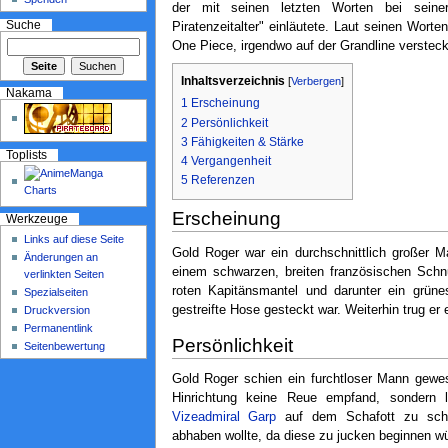
der mit seinen letzten Worten bei seine
Suche
Piratenzeitalter" einläutete. Laut seinen Worte
One Piece, irgendwo auf der Grandline versteck
Inhaltsverzeichnis
[
Verbergen
]
Nakama
1
Erscheinung
2
Persönlichkeit
3
Fähigkeiten & Stärke
Toplists
4
Vergangenheit
5
Referenzen
Erscheinung
Werkzeuge
Links auf diese Seite
Gold Roger war ein durchschnittlich großer 
Änderungen an
einem schwarzen, breiten französischen Schnur
verlinkten Seiten
roten Kapitänsmantel und darunter ein grüne
Spezialseiten
gestreifte Hose gesteckt war. Weiterhin trug er 
Druckversion
Permanentlink
Persönlichkeit
Seitenbewertung
Gold Roger schien ein furchtloser Mann gewes
Hinrichtung keine Reue empfand, sondern
Vizeadmiral Garp
auf dem Schafott zu sche
abhaben wollte, da diese zu jucken beginnen w