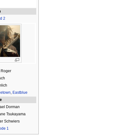
n
ld 2
 Roger
sch
lich
etown
,
Eastblue
ie
ael Dorman
ne Tsukayama
er Schwiers
ode 1