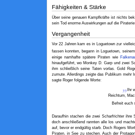
Fähigkeiten & Stärke
Über seine genauen Kampfkräfte ist nichts beka
sein Tod enorme Auswirkungen auf die Piraterie
Vergangenheit
Vor 22 Jahren kam es in Loguetown zur vielle
fassen konnten, begann in Loguetown, seinem
einige namhafte spätere Piraten wie
Falkena
hinaufgeführt, wo Monkey D. Garp und zwei Sch
ihm schließlich seine Taten vorlas. Gold Ro
zumute. Allerdings zeigte das Publikum mehr 
sagte Roger folgende Worte:
„
Ihr 
Reichtum, Mach
Befreit euch 
Daraufhin stachen die zwei Scharfrichter ihr
doch anschließend rannten alle los und macht
auf, bevor er endgültig starb. Doch Rogers Wort
Piraten, in See zu stechen. Auch der Protago