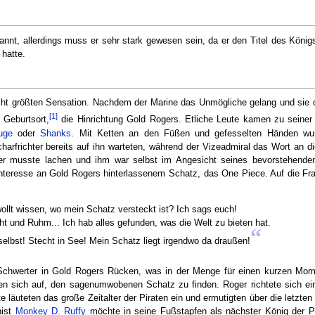
nnt, allerdings muss er sehr stark gewesen sein, da er den Titel des Königs
 hatte.
icht größten Sensation. Nachdem der Marine das Unmögliche gelang und sie 
[1]
 Geburtsort,
die Hinrichtung Gold Rogers. Etliche Leute kamen zu seiner 
uge
oder
Shanks
. Mit Ketten an den Füßen und gefesselten Händen wu
arfrichter bereits auf ihn warteten, während der Vizeadmiral das Wort an d
ger musste lachen und ihm war selbst im Angesicht seines bevorstehend
Interesse an Gold Rogers hinterlassenem Schatz, das One Piece. Auf die Fr
wollt wissen, wo mein Schatz versteckt ist? Ich sags euch!
t und Ruhm... Ich hab alles gefunden, was die Welt zu bieten hat.
“
selbst! Stecht in See! Mein Schatz liegt irgendwo da draußen!
e Schwerter in Gold Rogers Rücken, was in der Menge für einen kurzen Mom
en sich auf, den sagenumwobenen Schatz zu finden. Roger richtete sich ein
e läuteten das große Zeitalter der Piraten ein und ermutigten über die letzt
nist
Monkey D. Ruffy
möchte in seine Fußstapfen als nächster König der Pi