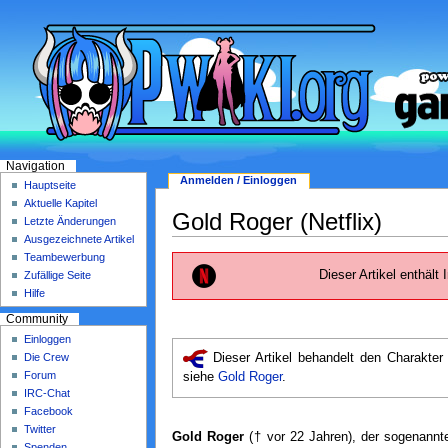
Navigation
Anmelden / Einloggen
Hauptseite
Aktuelle Kapitel
Gold Roger (Netflix)
Letzte Änderungen
Ausgezeichnete Artikel
Teambewerbung
Dieser Artikel enthält 
Zufällige Seite
Hilfe
Community
Einloggen
Dieser Artikel behandelt den Charakte
Die Crew
Forum
siehe
Gold Roger
.
IRC-Chat
Facebook
Twitter
Gold Roger
(† vor 22 Jahren), der sogenann
Spenden