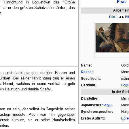
Pirat
r Hinrichtung in Loguetown das "Große
n hat er den größten Schatz aller Zeiten, das
Allgemei
t.
Bild 1
◄►
Bi
Name:
Gold
Rasse
:
Men
Mann mit nackenlangen, dunklen Haaren und
rbart. Bei seiner Hinrichtung trug er einen
Geschlecht:
männ
s Hemd, welches in seine vertikal rot-gelb
Herkunft:
Logu
ein Halstuch und dunkle Stiefel.
In der Ser
Darsteller:
Mich
Japanischer
Seiyū
:
Masa
en zu sein, der selbst im Angesicht seiner
Synchronsprecher:
Holg
 lachen musste. Auch war ihm gegenüber
Erster Auftritt:
Epis
rzen zumute, als er seine Handschellen
ürden.