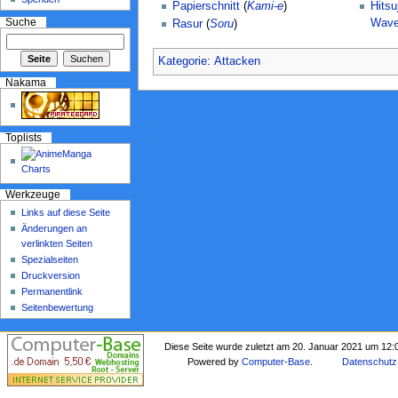
Papierschnitt
(
Kami-e
)
Hitsu
Suche
Wav
Rasur
(
Soru
)
Kategorie
:
Attacken
Nakama
Toplists
Werkzeuge
Links auf diese Seite
Änderungen an
verlinkten Seiten
Spezialseiten
Druckversion
Permanentlink
Seitenbewertung
Diese Seite wurde zuletzt am 20. Januar 2021 um 12:
Powered by
Computer-Base
.
Datenschutz