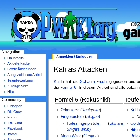
Navigation
Anmelden / Einloggen
Hauptseite
Aktuelle Kapitel
Kalifas Attacken
Letzte Änderungen
Ausgezeichnete Artikel
Teambewerbung
Kalifa
hat die
Schaum-Frucht
gegessen und be
Zufällige Seite
die
Formel 6
. In diesem Artikel sind alle bekann
Hilfe
Formel 6 (Rokushiki)
Teufe
Community
Einloggen
Orkankick
(
Rankyaku
)
Bubb
Die Crew
Fingerpistole
(
Shigan
)
S
Forum
IRC-Chat
Todesfingerpistole
(
Shinaru
Gold
Facebook
Shigan Whip
)
Hitsu
Twitter
Moon-Walk
(
Geppou
)
Rela
Spenden