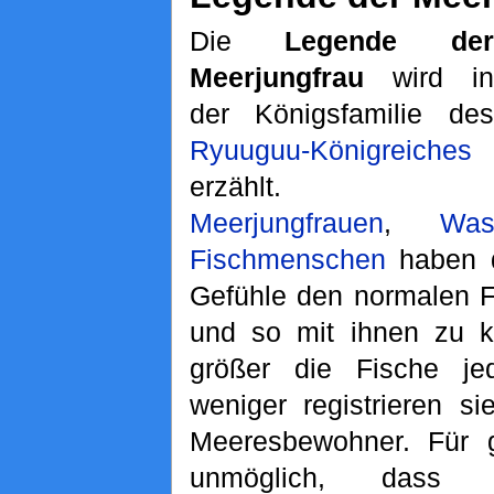
Die
Legende der
Meerjungfrau
wird in
der Königsfamilie des
Ryuuguu-Königreiches
erzählt.
Meerjungfrauen
,
Was
Fischmenschen
haben di
Gefühle den normalen F
und so mit ihnen zu k
größer die Fische je
weniger registrieren s
Meeresbewohner. Für g
unmöglich, das