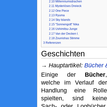
2.10
Millenniumsdrachen
2.11
Mysteriöses Dreieck
2.12
One Piece
2.13
Ryuma
2.14
Sky Islands
2.15
"Sonnengott" Nika
2.16
Ushimitsu-Junge
2.17
Van der Decken I.
2.18
Zounishas Stimme
3
Referenzen
Geschichten
→
Hauptartikel:
Bücher 
Einige der
Bücher
,
welche im Verlauf der
Handlung eine Rolle
spielten, sind keine
Sach- oder Logbücher,