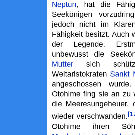
Neptun
, hat die Fähig
Seekönigen vorzudring
jedoch nicht im Klare
Fähigkeit besitzt. Auch 
der Legende. Erstm
unbewusst die Seekön
Mutter
sich schüt
Weltaristokraten
Sankt 
angeschossen wurde
Otohime fing sie an zu 
die Meeresungeheuer, d
[1
wieder verschwanden.
Otohime ihren S