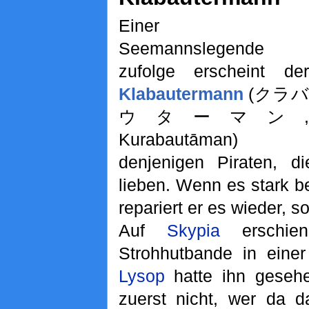
Einer
Seemannslegende
zufolge erscheint der
Klabautermann
(クラバ
ウターマン,
Kurabautāman)
denjenigen Piraten, di
lieben. Wenn es stark b
repariert er es wieder, s
Auf
Skypia
erschie
Strohhutbande in einer
Lysop
hatte ihn gesehe
zuerst nicht, wer da da