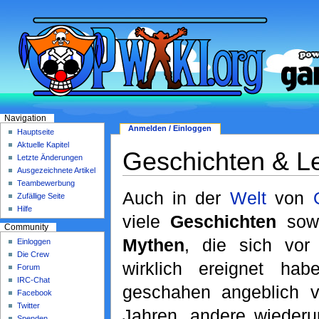
Navigation
Anmelden / Einloggen
Hauptseite
Aktuelle Kapitel
Geschichten & L
Letzte Änderungen
Ausgezeichnete Artikel
Teambewerbung
Auch in der
Welt
von
Zufällige Seite
Hilfe
viele
Geschichten
sow
Community
Mythen
, die sich vor 
Einloggen
Die Crew
wirklich ereignet hab
Forum
IRC-Chat
geschahen angeblich v
Facebook
Twitter
Jahren, andere wiederu
Spenden