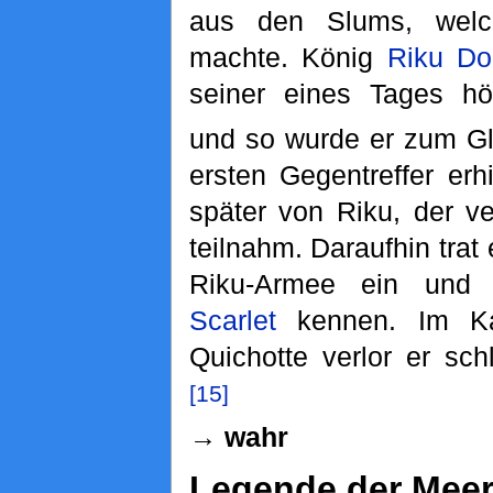
aus den Slums, welc
machte. König
Riku Dol
seiner eines Tages hö
und so wurde er zum Gla
ersten Gegentreffer erh
später von Riku, der v
teilnahm. Daraufhin trat 
Riku-Armee ein und l
Scarlet
kennen. Im K
Quichotte verlor er sch
[15]
→ wahr
Legende der Meer