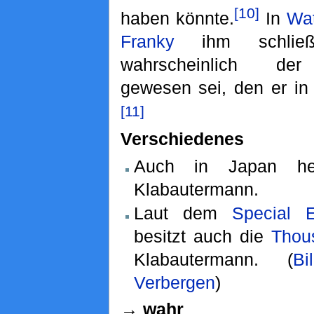
[10]
haben könnte.
In
Wa
Franky
ihm schließ
wahrscheinlich der
gewesen sei, den er in
[11]
Verschiedenes
Auch in Japan hei
Klabautermann.
Laut dem
Special
besitzt auch die
Thou
Klabautermann.
(
B
Verbergen
)
→ wahr