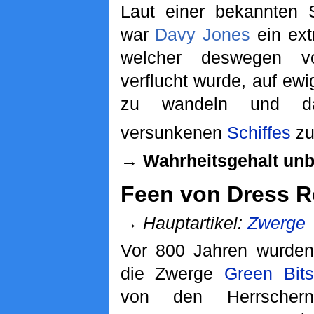
Laut einer bekannten 
war
Davy Jones
ein ext
welcher deswegen v
verflucht wurde, auf e
zu wandeln und d
versunkenen
Schiffes
zu
→ Wahrheitsgehalt un
Feen von Dress 
→
Hauptartikel:
Zwerge
Vor 800 Jahren wurden
die Zwerge
Green Bits
von den Herrschern