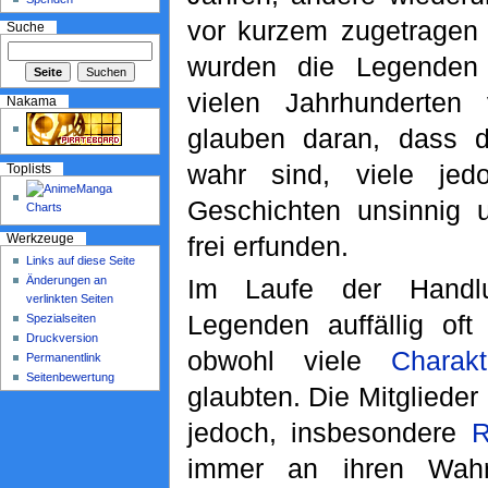
vor kurzem zugetragen
Suche
wurden die Legenden
vielen Jahrhunderten 
Nakama
glauben daran, dass d
wahr sind, viele jed
Toplists
Geschichten unsinnig u
frei erfunden.
Werkzeuge
Links auf diese Seite
Änderungen an
Im Laufe der Handlu
verlinkten Seiten
Legenden auffällig oft
Spezialseiten
Druckversion
obwohl viele
Charakt
Permanentlink
Seitenbewertung
glaubten. Die Mitglieder
jedoch, insbesondere
R
immer an ihren Wahrh