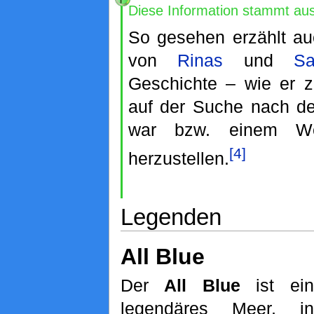
Diese Information stammt au
So gesehen erzählt a
von
Rinas
und
Sa
Geschichte – wie er z
auf der Suche nach d
war bzw. einem We
[4]
herzustellen.
Legenden
All Blue
Der
All Blue
ist ein
legendäres Meer, in