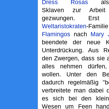
Dress Rosas
als
Sklaven zur Arbeit
gezwungen. Erst
Weltaristokraten
-Famili
Flamingos
nach
Mary 
beendete der neue 
Unterdrückung. Aus R
den Zwergen, dass sie a
alles nehmen dürfen
wollen. Unter den B
dadurch regelmäßig "b
verbreitete man dabei 
es sich bei den kleine
Wesen um Feen hand