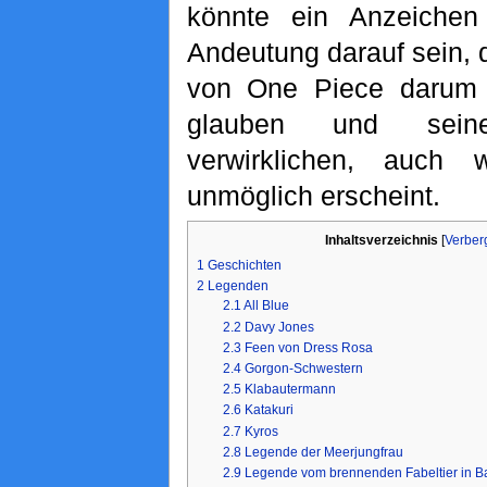
könnte ein Anzeichen
Andeutung darauf sein, 
von One Piece darum 
glauben und sei
verwirklichen, auch
unmöglich erscheint.
Inhaltsverzeichnis
[
Verber
1
Geschichten
2
Legenden
2.1
All Blue
2.2
Davy Jones
2.3
Feen von Dress Rosa
2.4
Gorgon-Schwestern
2.5
Klabautermann
2.6
Katakuri
2.7
Kyros
2.8
Legende der Meerjungfrau
2.9
Legende vom brennenden Fabeltier in B