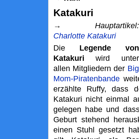
Katakuri
→
Hauptartikel:
Charlotte Katakuri
Die
Legende von
Katakuri
wird unter
allen Mitgliedern der
Big
Mom-Piratenbande
weit
erzählte Ruffy, dass 
Katakuri nicht einmal 
gelegen habe und dass
Geburt stehend heraus
einen Stuhl gesetzt ha