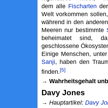
dem alle
Fischarten
der
Welt vorkommen sollen,
während in den anderen
Meeren nur bestimmte
beheimatet sind, 
geschlossene Ökosystem
Einige Menschen, unte
Sanji
, haben den Traum
[5]
finden.
→ Wahrheitsgehalt un
Davy Jones
→
Hauptartikel:
Davy Jo