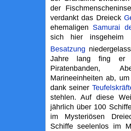
der Fischmenschenins
verdankt das Dreieck
G
ehemaligen
Samurai d
sich hier insgehei
Besatzung
niedergelass
Jahre lang fing er
Piratenbanden, Ab
Marineeinheiten ab, um
dank seiner
Teufelskräft
stehlen. Auf diese We
jährlich über 100 Schif
im Mysteriösen Drei
Schiffe seelenlos im M