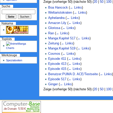
Zeige (vorherige 50) (nächste 50) (
20
|
50
|
100
Suche
Boa Hancock
(
← Links
)
Weltaristokraten
(
← Links
)
Aphelandra
(
← Links
)
Amazon Lily
(
← Links
)
Nakama
Gloriosa
(
← Links
)
Ran
(
← Links
)
Manga:Kapitel 517
(
← Links
)
Toplists
Zeitung
(
← Links
)
Manga:Kapitel 519
(
← Links
)
Cosmos
(
← Links
)
Werkzeuge
Episode 411
(
← Links
)
Spezialseiten
Episode 413
(
← Links
)
Episode 415
(
← Links
)
Benutzer:PUMA D. ACE/Testseite
(
← Links
)
Episode 517
(
← Links
)
Ginger
(
← Links
)
Zeige (vorherige 50) (nächste 50) (
20
|
50
|
100