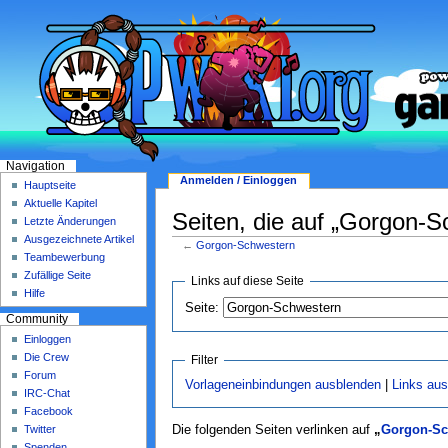
Navigation
Anmelden / Einloggen
Hauptseite
Aktuelle Kapitel
Seiten, die auf „Gorgon-S
Letzte Änderungen
Ausgezeichnete Artikel
←
Gorgon-Schwestern
Teambewerbung
Zufällige Seite
Links auf diese Seite
Hilfe
Seite:
Community
Einloggen
Die Crew
Filter
Forum
Vorlageneinbindungen ausblenden
|
Links au
IRC-Chat
Facebook
Twitter
Die folgenden Seiten verlinken auf
„
Gorgon-Sc
Spenden