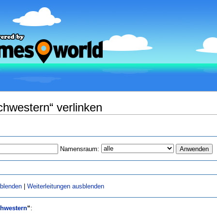
chwestern“ verlinken
Namensraum:
sblenden
|
Weiterleitungen ausblenden
hwestern
“
: