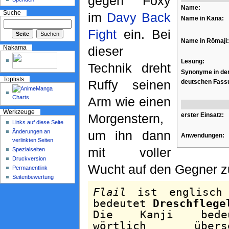
gegen Foxy
Name:
Suche
im
Davy Back
Name in Kana:
Fight
ein. Bei
Name in Rōmaji:
dieser
Nakama
Lesung:
Technik dreht
Synonyme in de
Toplists
Ruffy seinen
deutschen Fass
Arm wie einen
Werkzeuge
erster Einsatz:
Morgenstern,
Links auf diese Seite
Änderungen an
um ihn dann
Anwendungen:
verlinkten Seiten
mit voller
Spezialseiten
Druckversion
Wucht auf den Gegner z
Permanentlink
Seitenbewertung
Flail
ist englisch
bedeutet
Dreschflege
Die Kanji bedeu
wörtlich überse