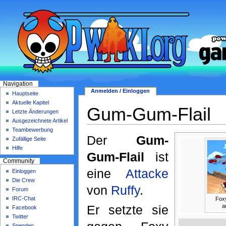
Navigation
Anmelden / Einloggen
Hauptseite
Aktuelle Kapitel
Gum-Gum-Flail
Letzte Änderungen
Ausgezeichnete Artikel
Teambewerbung
Der
Gum-
Zufällige Seite
Hilfe
Gum-Flail
ist
Community
eine
Attacke
Einloggen
Die Crew
von
Ruffy
.
Forum
IRC-Chat
Foxy
a
Er setzte sie
Facebook
Twitter
Spenden