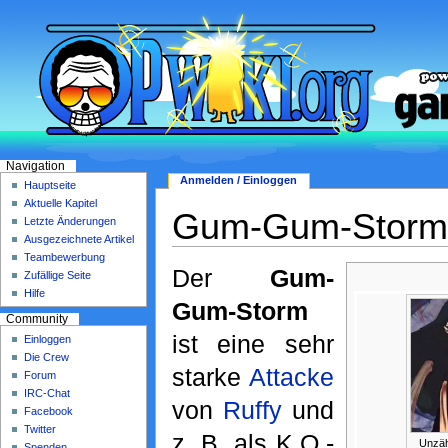
Navigation
Anmelden / Einloggen
Hauptseite
Aktuelle Kapitel
Gum-Gum-Storm
Letzte Änderungen
Ausgezeichnete Artikel
Teambewerbung
Der
Gum-
Zufällige Seite
Hilfe
Gum-Storm
Community
ist eine sehr
Einloggen
Die Crew
starke
Attacke
Forum
IRC-Chat
von
Ruffy
und
Facebook
Twitter
z. B. als K.O.-
Unzäh
Spenden