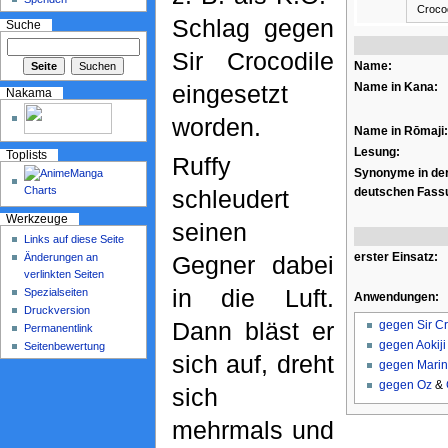
Crocod
Schlag gegen
Suche
Sir Crocodile
Name:
eingesetzt
Name in Kana:
Nakama
worden.
Name in Rōmaji:
Lesung:
Toplists
Ruffy
Synonyme in de
deutschen Fass
schleudert
Werkzeuge
seinen
Links auf diese Seite
erster Einsatz:
Änderungen an
Gegner dabei
verlinkten Seiten
in die Luft.
Spezialseiten
Anwendungen:
Druckversion
Dann bläst er
gegen
Sir C
Permanentlink
gegen
Aokiji
Seitenbewertung
sich auf, dreht
gegen
Marin
gegen
Oz
&
sich
mehrmals und