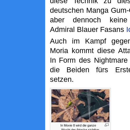
diese Technik zu die
deutschen Manga Gum-G
aber dennoch kein
Admiral Blauer Fasans
I
Auch im Kampf gege
Moria kommt diese Att
In Form des Nightmare 
die Beiden fürs Ers
setzen.
In Movie 8 wird die ganze
Wucht der Attacke sichtbar