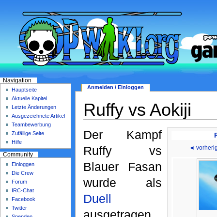
Navigation
Anmelden / Einloggen
Hauptseite
Aktuelle Kapitel
Ruffy vs Aokiji
Letzte Änderungen
Ausgezeichnete Artikel
Teambewerbung
Der Kampf
Zufällige Seite
Hilfe
Ruffy vs
◄ vorheri
Community
Blauer Fasan
Einloggen
Die Crew
wurde als
Forum
IRC-Chat
Duell
Facebook
Twitter
ausgetragen.
Spenden