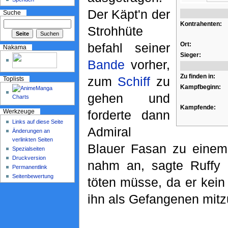
Der Käpt'n der
Suche
Kontrahenten:
Strohhüte
befahl seiner
Ort:
Nakama
Sieger:
Bande
vorher,
Zu finden in:
zum
Schiff
zu
Toplists
Kampfbeginn:
gehen und
Kampfende:
forderte dann
Werkzeuge
Links auf diese Seite
Admiral
Änderungen an
verlinkten Seiten
Blauer Fasan zu einem 
Spezialseiten
Druckversion
nahm an, sagte Ruffy 
Permanentlink
Seitenbewertung
töten müsse, da er kein
ihn als Gefangenen mit