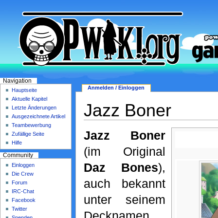
Navigation
Anmelden / Einloggen
Hauptseite
Aktuelle Kapitel
Jazz Boner
Letzte Änderungen
Ausgezeichnete Artikel
Teambewerbung
Jazz Boner
Zufällige Seite
Hilfe
(im Original
Community
Daz Bones
),
Einloggen
Die Crew
auch bekannt
Forum
IRC-Chat
unter seinem
Facebook
Twitter
Decknamen
Spenden