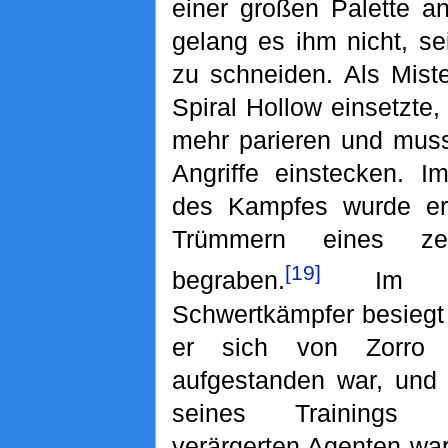
einer großen Palette 
gelang es ihm nicht, s
zu schneiden. Als Mist
Spiral Hollow einsetzte,
mehr parieren und muss
Angriffe einstecken. I
des Kampfes wurde er
Trümmern eines zer
[19]
begraben.
Im Gl
Schwertkämpfer besiegt
er sich von Zorro 
aufgestanden war, und 
seines Trainings 
verärgerten Agenten wa