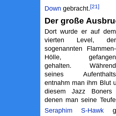
[21]
Down
gebracht.
Der große Ausbr
Dort wurde er auf dem
vierten Level, der
sogenannten Flammen-
Hölle, gefangen
gehalten. Während
seines Aufenthalts
entnahm man ihm Blut u
diesem Jazz Boner
denen man seine Teufe
Seraphim
S-Hawk
ga