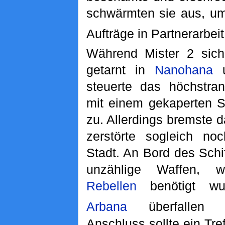
schwärmten sie aus, um 
Aufträge in Partnerarbeit
Während Mister 2 sic
getarnt in
Nanohana
u
steuerte das höchstra
mit einem gekaperten Sc
zu. Allerdings bremste d
zerstörte sogleich no
Stadt. An Bord des Schi
unzählige Waffen, 
Rebellen
benötigt wu
Arbana
überfallen k
Anschluss sollte ein Tr