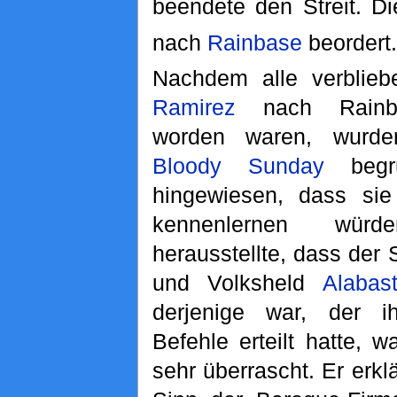
beendete den Streit. D
nach
Rainbase
beordert.
Nachdem alle verblieb
Ramirez
nach Rainbas
worden waren, wur
Bloody Sunday
begrü
hingewiesen, dass sie
kennenlernen wür
herausstellte, dass der
und Volksheld
Alabas
derjenige war, der 
Befehle erteilt hatte, 
sehr überrascht. Er erkl