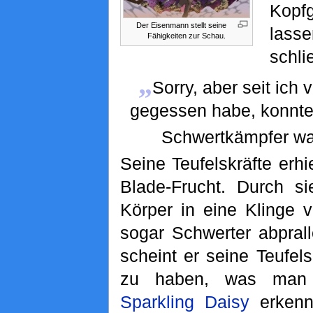
Kopf
Der Eisenmann stellt seine
lasse
Fähigkeiten zur Schau.
schli
„
Sorry, aber seit ich 
gegessen habe, konnte 
Schwertkämpfer w
Seine Teufelskräfte erhie
Blade-Frucht. Durch s
Körper in eine Klinge 
sogar Schwerter abpral
scheint er seine Teufelsk
zu haben, was ma
Sparkling Daisy
erkenn