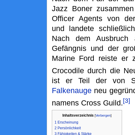
Jazz Boner zusammen
Officer Agents von der
und landete schließli
Nach dem Ausbruch 
Gefängnis und der gro
Marine Ford reiste er
Crocodile durch die Ne
ist er Teil der von S
Falkenauge
neu gegründ
[3]
namens Cross Guild.
Inhaltsverzeichnis
[
Verbergen
]
1
Erscheinung
2
Persönlichkeit
3
Fähigkeiten & Stärke