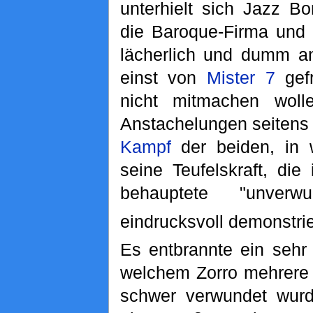
unterhielt sich Jazz Bo
die Baroque-Firma und i
lächerlich und dumm an
einst von
Mister 7
gefr
nicht mitmachen woll
Anstachelungen seitens
Kampf
der beiden, in 
seine Teufelskraft, die
behauptete "unverw
eindrucksvoll demonstrie
Es entbrannte ein sehr 
welchem Zorro mehrere 
schwer verwundet wurd