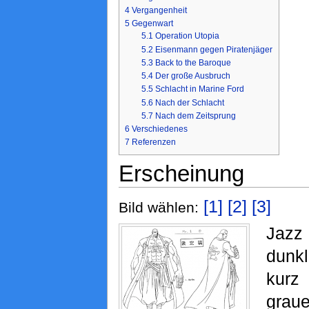
4
Vergangenheit
5
Gegenwart
5.1
Operation Utopia
5.2
Eisenmann gegen Piratenjäger
5.3
Back to the Baroque
5.4
Der große Ausbruch
5.5
Schlacht in Marine Ford
5.6
Nach der Schlacht
5.7
Nach dem Zeitsprung
6
Verschiedenes
7
Referenzen
Erscheinung
[1]
[2]
[3]
Bild wählen:
Jazz
dunk
kurz
graue