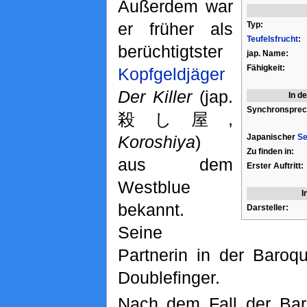
Außerdem war
er früher als
Typ:
Teufelsfrucht
:
berüchtigtster
jap. Name:
Fähigkeit:
Kopfgeldjäger
Der Killer
(jap.
In d
Synchronsprec
殺し屋,
Koroshiya
)
Japanischer
Se
Zu finden in:
aus dem
Erster Auftritt:
Westblue
I
bekannt.
Darsteller:
Seine
Partnerin in der Baroq
Doublefinger.
Nach dem Fall der Bar