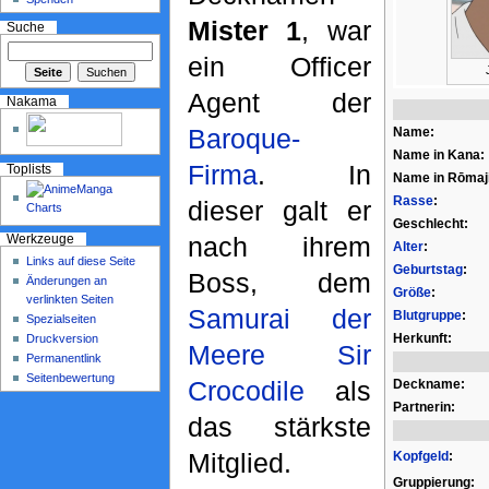
Mister 1
, war
Suche
ein Officer
Agent der
Nakama
Baroque-
Name:
Name in Kana:
Firma
. In
Toplists
Name in Rōmaji
Rasse
:
dieser galt er
Geschlecht:
nach ihrem
Werkzeuge
Alter
:
Links auf diese Seite
Geburtstag
:
Boss, dem
Änderungen an
Größe
:
verlinkten Seiten
Samurai der
Blutgruppe
:
Spezialseiten
Herkunft:
Druckversion
Meere
Sir
Permanentlink
Seitenbewertung
Crocodile
als
Deckname:
Partnerin:
das stärkste
Mitglied.
Kopfgeld
:
Gruppierung: