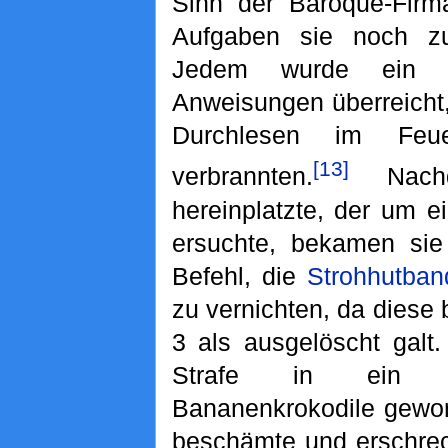
Sinn der Baroque-Firm
Aufgaben sie noch zu 
Jedem wurde ein Z
Anweisungen überreicht
Durchlesen im Feu
[13]
verbrannten.
Nac
hereinplatzte, der um 
ersuchte, bekamen sie
Befehl, die
Strohhutban
zu vernichten, da diese 
3 als ausgelöscht galt
Strafe in ein B
Bananenkrokodile gewor
beschämte und erschrec