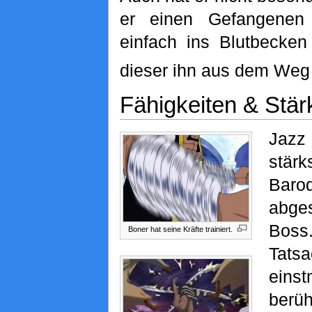
er einen Gefangene
einfach ins Blutbecken 
dieser ihn aus dem Weg 
Fähigkeiten & Stär
Jazz
stär
Baroq
abge
Boss
Boner hat seine Kräfte trainiert.
Tat
eins
berü