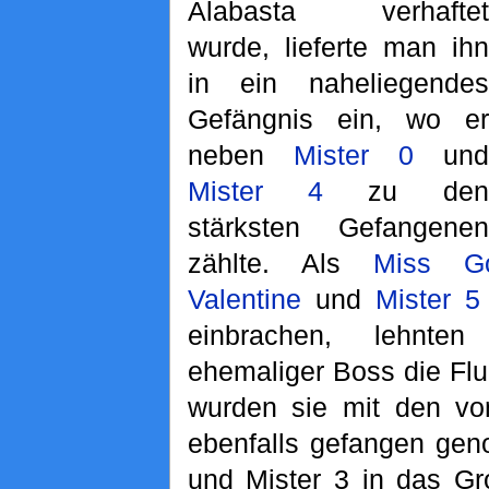
Alabasta verhaftet
wurde, lieferte man ihn
in ein naheliegendes
Gefängnis ein, wo er
neben
Mister 0
und
Mister 4
zu den
stärksten Gefangenen
zählte. Als
Miss Go
Valentine
und
Mister 5
einbrachen, lehnt
ehemaliger Boss die Flu
wurden sie mit den v
ebenfalls gefangen ge
und Mister 3 in das G