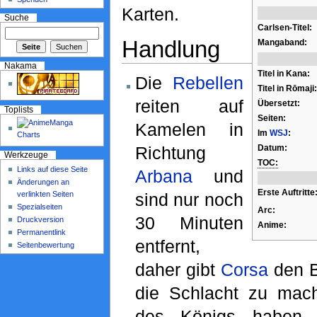
Karten.
Suche
Carlsen-Titel:
Handlung
Mangaband:
Nakama
Titel in Kana:
Die
Rebellen
Titel in Rōmaji:
reiten auf
Übersetzt:
Toplists
Seiten:
Kamelen in
Im
WSJ
:
Datum:
Richtung
Werkzeuge
TOC:
Links auf diese Seite
Arbana
und
Änderungen an
Erste Auftritte
verlinkten Seiten
sind nur noch
Spezialseiten
Arc:
30 Minuten
Druckversion
Anime:
Permanentlink
entfernt,
Seitenbewertung
daher gibt
Corsa
den Be
die Schlacht zu mac
des Königs haben m