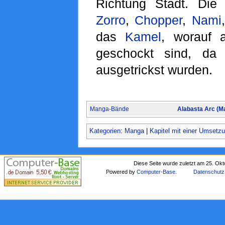
Richtung Stadt. Die 
Zorro
,
Chopper
,
Nami
das
Kamel
, worauf 
geschockt sind, da s
ausgetrickst wurden.
Manga-Bände
Alabasta Arc (M
Kategorien
:
Manga
|
Kapitel mit einer Umsetz
Diese Seite wurde zuletzt am 25. Ok
Powered by
Computer-Base
.
Datenschutz