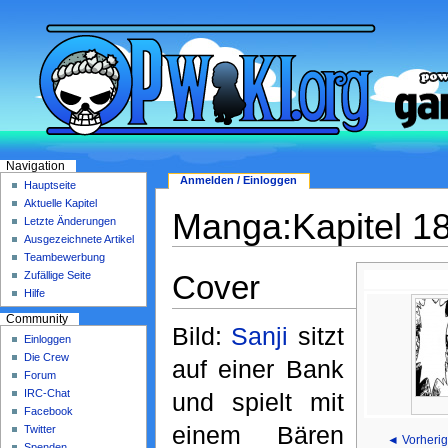
Navigation
Anmelden / Einloggen
Hauptseite
Aktuelle Kapitel
Manga:Kapitel 1
Letzte Änderungen
Ausgezeichnete Artikel
Teambewerbung
Cover
Zufällige Seite
Hilfe
Community
Bild:
Sanji
sitzt
Einloggen
Die Crew
auf einer Bank
Forum
IRC-Chat
und spielt mit
Facebook
einem Bären
Twitter
◄ Vorherig
Spenden