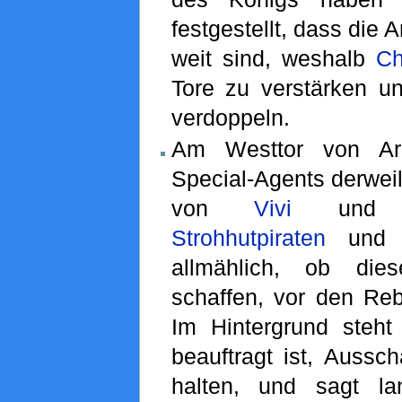
festgestellt, dass die 
weit sind, weshalb
Ch
Tore zu verstärken 
verdoppeln.
Am Westtor von Ar
Special-Agents derweil
von
Vivi
und d
Strohhutpiraten
und s
allmählich, ob die
schaffen, vor den Rebe
Im Hintergrund steh
beauftragt ist, Aussc
halten, und sagt l