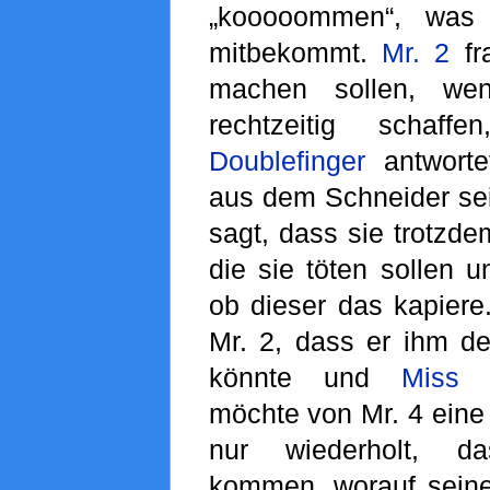
„kooooommen“, was a
mitbekommt.
Mr. 2
fr
machen sollen, we
rechtzeitig schaf
Doublefinger
antworte
aus dem Schneider se
sagt, dass sie trotzde
die sie töten sollen u
ob dieser das kapiere.
Mr. 2, dass er ihm d
könnte und
Miss 
möchte von Mr. 4 eine
nur wiederholt, 
kommen, worauf seine