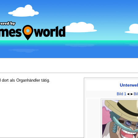
dort als Organhändler tätig.
Unterwel
Bild 1
◄►
Bi