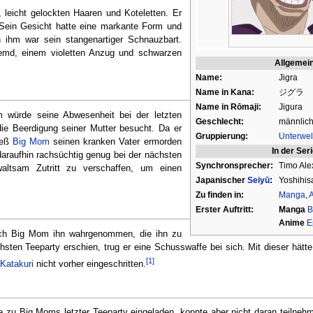
, leicht gelockten Haaren und Koteletten. Er
. Sein Gesicht hatte eine markante Form und
n ihm war sein stangenartiger Schnauzbart.
emd, einem violetten Anzug und schwarzen
Allgemei
Name:
Jigra
Name in Kana:
ジグラ
Name in Rōmaji:
Jigura
om würde seine Abwesenheit bei der letzten
Geschlecht:
männlic
die Beerdigung seiner Mutter besucht. Da er
Gruppierung:
Unterwel
ließ
Big Mom
seinen kranken Vater ermorden
In der Ser
daraufhin rachsüchtig genug bei der nächsten
Synchronsprecher:
Timo Ale
altsam Zutritt zu verschaffen, um einen
Japanischer
Seiyū
:
Yoshihi
Zu finden in:
Manga
,
Erster Auftritt:
Manga
B
Anime
E
 auch Big Mom ihn wahrgenommen, die ihn zu
ächsten Teeparty erschien, trug er eine Schusswaffe bei sich. Mit dieser hätt
[1]
 Katakuri
nicht vorher eingeschritten.
e zu Big Moms letzter Teeparty eingeladen, konnte aber nicht daran teilnehm