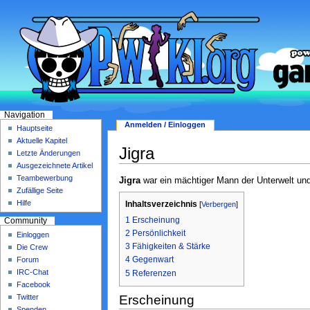
Navigation
Anmelden / Einloggen
Hauptseite
Aktuelle Kapitel
Jigra
Letzte Änderungen
Ausgezeichnete Artikel
Teambewerbung
Jigra
war ein mächtiger Mann der Unterwelt und 
Zufällige Seite
Hilfe
Inhaltsverzeichnis
[
Verbergen
]
1
Erscheinung
Community
2
Persönlichkeit
Einloggen
3
Fähigkeiten & Stärke
Die Crew
4
Gegenwart
Forum
IRC-Chat
5
Referenzen
Facebook
Erscheinung
Twitter
Spenden