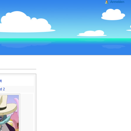
Anmelden
t
ld 2