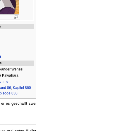
n
h
t
ie
xander Wenzel
sa Kawahara
Anime
and 86
,
Kapitel 860
pisode 830
e er es geschafft zwei
en, weil seine Mutter