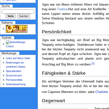
Jigra war ein Mann mittleren Alters mit blauen
Suche
trug einen
Fedora
-Hut und eine Art Korbbrille
seine Lippen waren etwas dicker. Auffällig a
Seine Kleidung bestand aus einem weißen H
Nakama
Schuhen.
Persönlichkeit
Toplists
Jigra war leichtgläubig, ein Brief an Big M
Teeparty entschuldigen. Stattdessen hatte er 
bei der letzten Teeparty nicht anwesend war, 
Werkzeuge
und dessen Kopf an Jigra schicken. Jigra war 
Links auf diese Seite
Teeparty aufzutauchen und plante sich gew
Änderungen an
[1]
Anschlag auf Big Mom zu verüben.
verlinkten Seiten
Spezialseiten
Fähigkeiten & Stärke
Druckversion
Permanentlink
Als wichtigen Vertreter der Unterwelt hatte
Seitenbewertung
ihrer letzten Teeparty einlud. Als er bei der n
von Capones Männern zu töten, wäre
Charlotte
Gegenwart
Jigra wurd