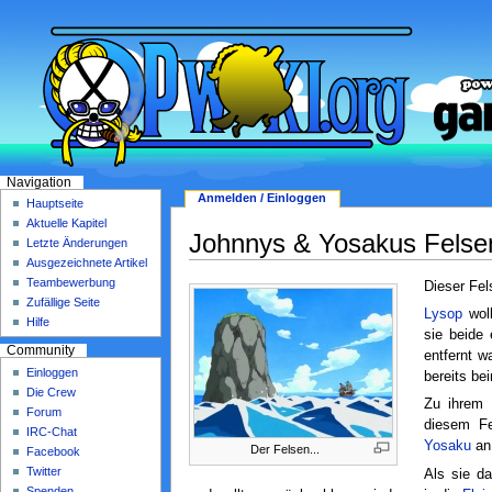
Navigation
Anmelden / Einloggen
Hauptseite
Aktuelle Kapitel
Johnnys & Yosakus Felse
Letzte Änderungen
Ausgezeichnete Artikel
Teambewerbung
Dieser Fel
Zufällige Seite
Lysop
wol
Hilfe
sie beide 
Community
entfernt w
Einloggen
bereits be
Die Crew
Zu ihrem 
Forum
diesem Fe
IRC-Chat
Yosaku
an 
Der Felsen...
Facebook
Twitter
Als sie da
Spenden