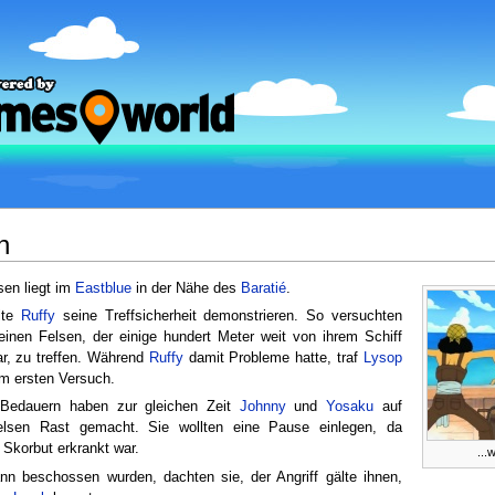
n
sen liegt im
Eastblue
in der Nähe des
Baratié
.
lte
Ruffy
seine Treffsicherheit demonstrieren. So versuchten
einen Felsen, der einige hundert Meter weit von ihrem Schiff
ar, zu treffen. Während
Ruffy
damit Probleme hatte, traf
Lysop
im ersten Versuch.
Bedauern haben zur gleichen Zeit
Johnny
und
Yosaku
auf
lsen Rast gemacht. Sie wollten eine Pause einlegen, da
Skorbut erkrankt war.
...
nn beschossen wurden, dachten sie, der Angriff gälte ihnen,