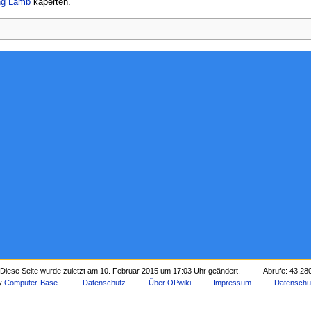
ng Lamb
kaperten.
Diese Seite wurde zuletzt am 10. Februar 2015 um 17:03 Uhr geändert.
Abrufe: 43.28
by
Computer-Base
.
Datenschutz
Über OPwiki
Impressum
Datenschu