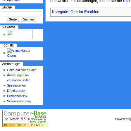
und wollten zurückschlagen, indem sie die
Flyi
Suche
Kategorie
:
Orte im Eastblue
Nakama
Toplists
Werkzeuge
Links auf diese Seite
Änderungen an
verlinkten Seiten
Spezialseiten
Druckversion
Permanentlink
Seitenbewertung
Powered 