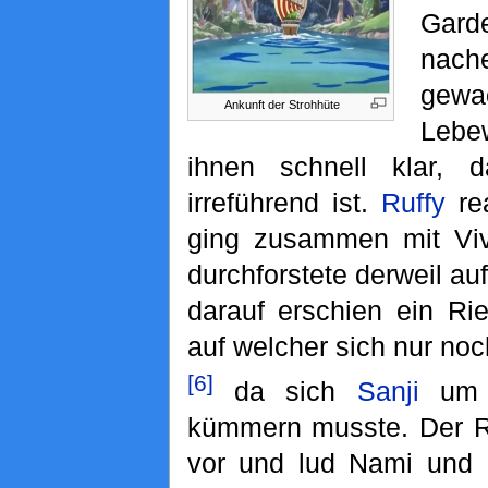
Gard
nac
gewa
Ankunft der Strohhüte
Lebe
ihnen schnell klar,
irreführend ist.
Ruffy
rea
ging zusammen mit Viv
durchforstete derweil au
darauf erschien ein R
auf welcher sich nur no
[6]
da sich
Sanji
um e
kümmern musste. Der Ri
vor und lud Nami und 