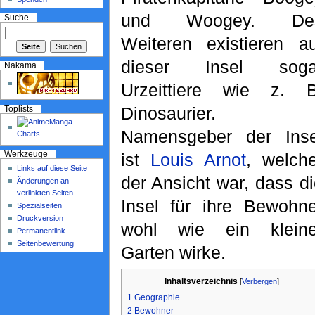
und Woogey. De
Suche
Weiteren existieren au
dieser Insel soga
Nakama
Urzeittiere wie z. B
Dinosaurier.
Toplists
Namensgeber der Inse
ist
Louis Arnot
, welche
Werkzeuge
Links auf diese Seite
der Ansicht war, dass d
Änderungen an
verlinkten Seiten
Insel für ihre Bewohne
Spezialseiten
Druckversion
wohl wie ein kleine
Permanentlink
Seitenbewertung
Garten wirke.
Inhaltsverzeichnis
[
Verbergen
]
1
Geographie
2
Bewohner