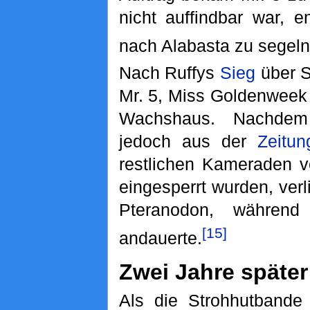
nicht auffindbar war, e
nach Alabasta zu segeln
Nach Ruffys
Sieg
über S
Mr. 5, Miss Goldenweek 
Wachshaus. Nachde
jedoch aus der
Zeitun
restlichen Kameraden 
eingesperrt wurden, verl
Pteranodon, währen
[15]
andauerte.
Zwei Jahre später
Als die Strohhutbande 