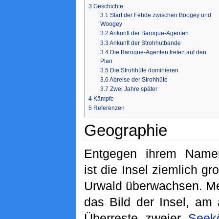
3
Geschichte
3.1
Start der Fehde zwischen Boogey und
Woogey
3.2
Ankunft der Baroque-Agenten
3.3
Ankunft der Strohhutbande
3.4
Die Baroque-Agenten treten auf den
Plan
3.5
Die Strohhüte dominieren
3.6
Abreise der Strohhüte
3.7
Zwei Jahre später
4
Kämpfe
5
Referenzen
Geographie
Entgegen ihrem Name
ist die Insel ziemlich gro
Urwald überwachsen. Me
das Bild der Insel, am 
Überreste zweier
Seek