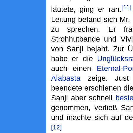
[11]
läutete, ging er ran.
Leitung befand sich Mr.
zu sprechen. Er fr
Strohhutbande und Vivi
von Sanji bejaht. Zur Ü
habe er die
Unglücksr
auch einen
Eternal-Po
Alabasta
zeige. Just 
beendete erschienen di
Sanji aber schnell
besie
genommen, verließ Sanj
und machte sich auf d
[12]