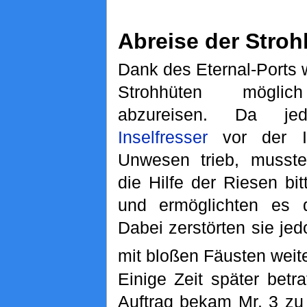
Abreise der Stroh
Dank des Eternal-Ports 
Strohhüten möglic
abzureisen. Da je
Inselfresser
vor der In
Unwesen trieb, musst
die Hilfe der Riesen bit
und ermöglichten es d
Dabei zerstörten sie je
mit bloßen Fäusten wei
Einige Zeit später betr
Auftrag bekam Mr. 3 zu