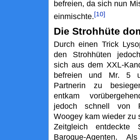
befreien, da sich nun M
[10]
einmischte.
Die Strohhüte do
Durch einen Trick Lys
den Strohhüten jedoch
sich aus dem XXL-Kand
befreien und Mr. 5 
Partnerin zu besieg
entkam vorübergehen
jedoch schnell von R
Woogey kam wieder zu s
Zeitgleich entdeckte
Baroque-Agenten. A