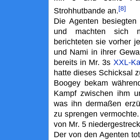
[8]
Strohhutbande an.
Die Agenten besiegten d
und machten sich m
berichteten sie vorher 
und Nami in ihrer Gewa
bereits in Mr. 3s
XXL-Ka
hatte dieses Schicksal zu
Boogey bekam währendd
Kampf zwischen ihm un
was ihn dermaßen erzür
zu sprengen vermochte.
von Mr. 5 niedergestreck
Der von den Agenten tot