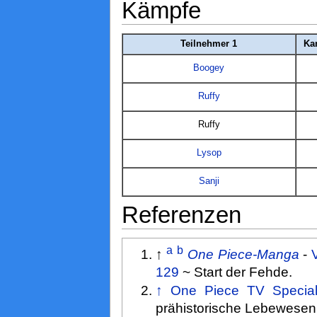
Kämpfe
Teilnehmer 1
Ka
Boogey
Ruffy
Ruffy
Lysop
Sanji
Referenzen
a
b
↑
One Piece-Manga
-
129
~ Start der Fehde.
↑
One Piece TV Special
prähistorische Lebewesen 