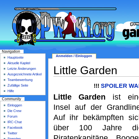
Navigation
Anmelden / Einloggen
Hauptseite
Aktuelle Kapitel
Little Garden
Letzte Änderungen
Ausgezeichnete Artikel
Teambewerbung
!!!
SPOILER WA
Zufällige Seite
Hilfe
Little Garden
ist ein
Community
Insel auf der Grandline
Einloggen
Die Crew
Auf ihr bekämpften sic
Forum
IRC-Chat
über 100 Jahre di
Facebook
Twitter
Piratenkapitäne Booge
Spenden