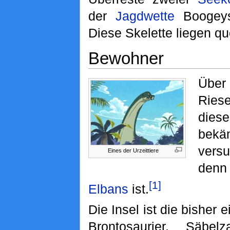
der
Jagdwette
Boogeys
Diese Skelette liegen que
Bewohner
Über 
Ries
dies
bek
vers
Eines der Urzeittiere
denn
[1]
Elbans
ist.
Die Insel ist die bisher e
Brontosaurier, Säbel