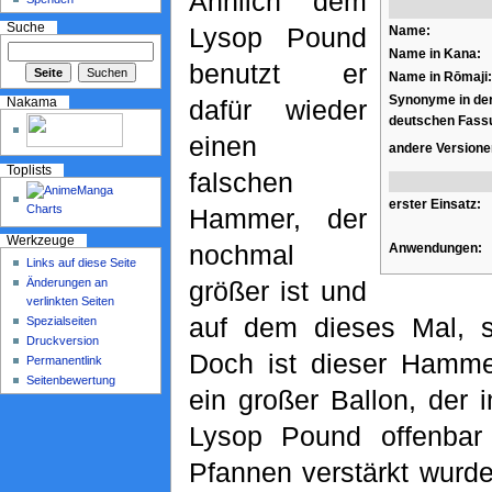
Ähnlich dem
Suche
Lysop Pound
Name:
Name in Kana:
benutzt er
Name in Rōmaji:
Synonyme in de
dafür wieder
Nakama
deutschen Fass
einen
andere Versione
Toplists
falschen
erster Einsatz:
Hammer, der
Werkzeuge
nochmal
Anwendungen:
Links auf diese Seite
Änderungen an
größer ist und
verlinkten Seiten
auf dem dieses Mal, st
Spezialseiten
Druckversion
Doch ist dieser Hamme
Permanentlink
Seitenbewertung
ein großer Ballon, der
Lysop Pound offenbar 
Pfannen verstärkt wurde