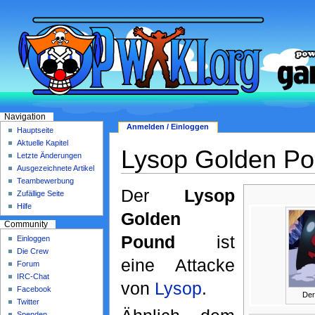
Navigation
Anmelden / Einloggen
Hauptseite
Aktuelle Kapitel
Lysop Golden P
Letzte Änderungen
Ausgezeichnete Artikel
Teambewerbung
Der
Lysop
Zufällige Seite
Hilfe
Golden
Community
Pound
ist
Einloggen
Die Crew
eine Attacke
Forum
IRC-Chat
von
Lysop
.
Facebook
Der
Twitter
Spenden