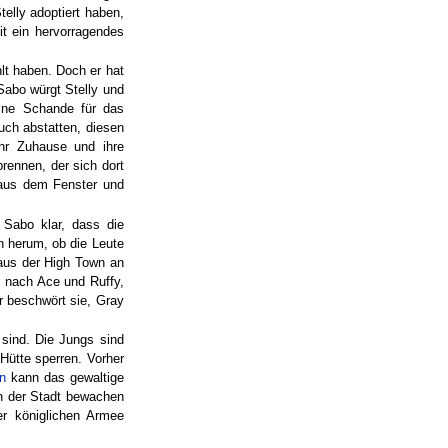
telly adoptiert haben,
mit ein hervorragendes
hlt haben. Doch er hat
Sabo würgt Stelly und
eine Schande für das
ch abstatten, diesen
ihr Zuhause und ihre
rennen, der sich dort
t aus dem Fenster und
 Sabo klar, dass die
n herum, ob die Leute
 aus der High Town an
r nach Ace und Ruffy,
r beschwört sie, Gray
 sind. Die Jungs sind
Hütte sperren. Vorher
n
kann das gewaltige
en der Stadt bewachen
r königlichen Armee