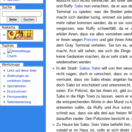
wünscht sich nichts sehnlicher, als unter d
und Ruffy
Sabo
nun verachten, da er aus d
Suche
Terminal zu spielen, was die Beiden jedo
macht sich darüber lustig, erinnert sie jed
mehr näher kommen werden, da er sie sonst
Nakama
vergessen, was Ruffy schwerfällt, da er
erklärt ihnen, dass sie alles verstehen we
er ihnen wegen
Porcemi
und gibt ihnen Arbe
dem Gray Terminal verteilen. Sie tun es,
Toplists
macht. Ace will sehen, wie sich die Ding
keine Gedanken machen, da er sehr stark sei
wiedersehen werden.
Werkzeuge
In der Stadt:
Sabos Vater
will von ihm wiss
Links auf diese Seite
nicht sagen, doch er versichert, dass es n
Änderungen an
vermutet, dass sie Sabo etwas angetan hab
verlinkten Seiten
doch Sabo ist erschüttert und unterstreich
Spezialseiten
seien. Ein Polizist, der bei ihnen ist, gib
Druckversion
Sabo in die High Town zu lassen, wenn er e
Permanentlink
die entsprechenden Worte in den Mund zu leg
Seitenbewertung
antworten sollte, da Ruffy und Ace sonst
schreit aus, dass sie alle drei aus freiem W
daraufhin nieder. Den Polizisten besticht er,
Zu Hause bei Sabo: Sein Vater befiehlt ihm
sobald er im Haus ist, solle er sich direk