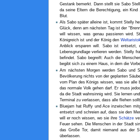
Gestank bemerkt. Dann stellt sie Sabo Stell
da seine Eltern die Berechtigung, ein Kind 
Blut.
Als Sabo später alleine ist, kommt Stelly he
Glück, denn am nächsten Tag ist der "Brenn
will wissen, was genau passieren wird. S
Königreich ist und der König den
Weltaristo
Anblick ersparen will. Sabo ist entsetzt
Lebensgrundlage verlieren werden. Stelly frag
befindet. Sabo begreift: Auch die Mensche
begibt sich zu einem Haus, in dem die Vorbe
Am nächsten Morgen werden Sabo und Stell
Bevölkerung nichts von der geplanten Säube
vom Plan des Königs wissen, was sie alle b
das normale Volk gehen darf. Er muss jedoch
da die Stadt wahnsinnig wird. Sie lernen u
Terminal zu verlassen, dass alle fliehen so
Bluejam hat Ruffy und Ace inzwischen mitget
entsetzt und schreien auf, dass sie den Me
will er noch wissen, wo sie ihre
Schätze
ver
Feuer sehen. Die Menschen in der Stadt sin
das Große Tor, damit niemand aus der S
überlassen.