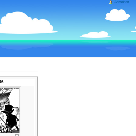
Anmelden
86