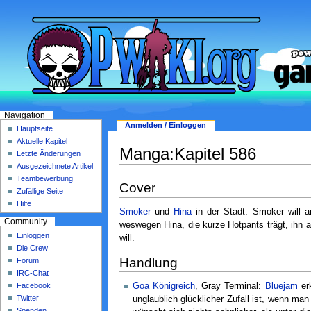
Navigation
Anmelden / Einloggen
Hauptseite
Aktuelle Kapitel
Manga:Kapitel 586
Letzte Änderungen
Ausgezeichnete Artikel
Teambewerbung
Cover
Zufällige Seite
Hilfe
Smoker
und
Hina
in der Stadt: Smoker will 
Community
weswegen Hina, die kurze Hotpants trägt, ihn a
Einloggen
will.
Die Crew
Handlung
Forum
IRC-Chat
Facebook
Goa Königreich
, Gray Terminal:
Bluejam
erk
Twitter
unglaublich glücklicher Zufall ist, wenn man
Spenden