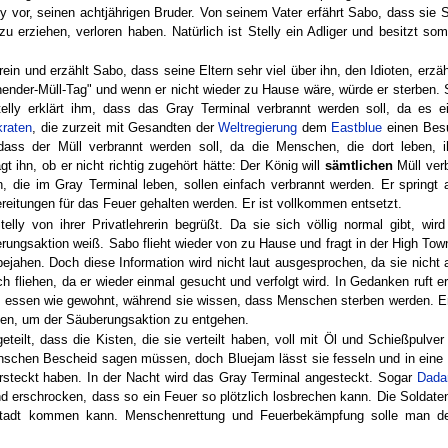
y vor, seinen achtjährigen Bruder. Von seinem Vater erfährt Sabo, dass sie S
zu erziehen, verloren haben. Natürlich ist Stelly ein Adliger und besitzt so
rein und erzählt Sabo, dass seine Eltern sehr viel über ihn, den Idioten, erzä
ender-Müll-Tag" und wenn er nicht wieder zu Hause wäre, würde er sterben. 
telly erklärt ihm, dass das Gray Terminal verbrannt werden soll, da es 
kraten
, die zurzeit mit Gesandten der
Weltregierung
dem
Eastblue
einen Besu
, dass der Müll verbrannt werden soll, da die Menschen, die dort leben, 
t ihn, ob er nicht richtig zugehört hätte: Der König will
sämtlichen
Müll verb
n, die im Gray Terminal leben, sollen einfach verbrannt werden. Er spring
reitungen für das Feuer gehalten werden. Er ist vollkommen entsetzt.
y von ihrer Privatlehrerin begrüßt. Da sie sich völlig normal gibt, wird
rungsaktion weiß. Sabo flieht wieder von zu Hause und fragt in der High Tow
ejahen. Doch diese Information wird nicht laut ausgesprochen, da sie nicht
 fliehen, da er wieder einmal gesucht und verfolgt wird. In Gedanken ruft e
nd essen wie gewohnt, während sie wissen, dass Menschen sterben werden. E
llten, um der Säuberungsaktion zu entgehen.
eilt, dass die Kisten, die sie verteilt haben, voll mit Öl und Schießpulver
nschen Bescheid sagen müssen, doch Bluejam lässt sie fesseln und in eine 
steckt haben. In der Nacht wird das Gray Terminal angesteckt. Sogar
Dada
d erschrocken, dass so ein Feuer so plötzlich losbrechen kann. Die Soldat
tadt kommen kann. Menschenrettung und Feuerbekämpfung solle man de