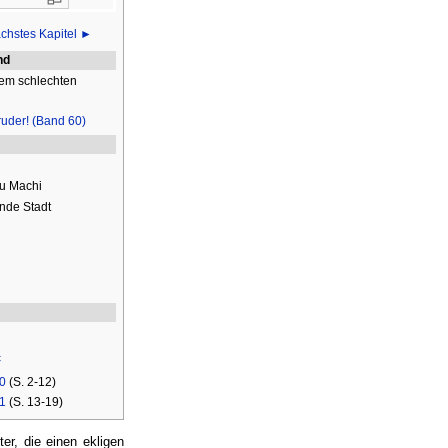
chstes Kapitel ►
nd
dem schlechten
ruder! (Band 60)
u Machi
nde Stadt
c
0
(S. 2-12)
1
(S. 13-19)
er, die einen ekligen