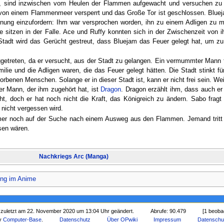
, sind inzwischen vom Heulen der Flammen aufgewacht und versuchen zu f
 von einem Flammenmeer versperrt und das Große Tor ist geschlossen. Bluej
ng einzufordern: Ihm war versprochen worden, ihn zu einem Adligen zu 
e sitzen in der Falle. Ace und Ruffy konnten sich in der Zwischenzeit von i
 Stadt wird das Gerücht gestreut, dass Bluejam das Feuer gelegt hat, um zu
etreten, da er versucht, aus der Stadt zu gelangen. Ein vermummter Mann fr
ilie und die Adligen waren, die das Feuer gelegt hätten. Die Stadt stinkt f
orbenen Menschen. Solange er in dieser Stadt ist, kann er nicht frei sein. We
er Mann, der ihm zugehört hat, ist
Dragon
. Dragon erzählt ihm, dass auch er
ht, doch er hat noch nicht die Kraft, das Königreich zu ändern. Sabo fragt
nicht vergessen wird.
mmer noch auf der Suche nach einem Ausweg aus den Flammen. Jemand tritt
sen wären.
Nachkriegs Arc (Manga)
ung im Anime
 zuletzt am 22. November 2020 um 13:04 Uhr geändert.
Abrufe: 90.479
[1 beoba
by
Computer-Base
.
Datenschutz
Über OPwiki
Impressum
Datenschu