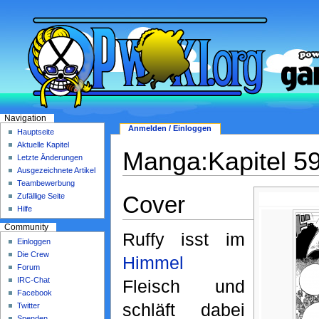
Navigation
Anmelden / Einloggen
Hauptseite
Aktuelle Kapitel
Manga:Kapitel 5
Letzte Änderungen
Ausgezeichnete Artikel
Teambewerbung
Cover
Zufällige Seite
Hilfe
Community
Ruffy isst im
Einloggen
Die Crew
Himmel
Forum
IRC-Chat
Fleisch und
Facebook
schläft dabei
Twitter
Spenden