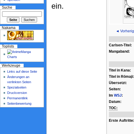
ein.
Suche
Nakama
◄ Vorherig
Carlsen-Titel:
Toplists
Mangaband:
Werkzeuge
Titel in Kana:
Links auf diese Seite
Titel in Rōmaji:
Änderungen an
verlinkten Seiten
Übersetzt:
Spezialseiten
Seiten:
Druckversion
Im
WSJ
:
Permanentlink
Datum:
Seitenbewertung
TOC:
Erste Auftritte