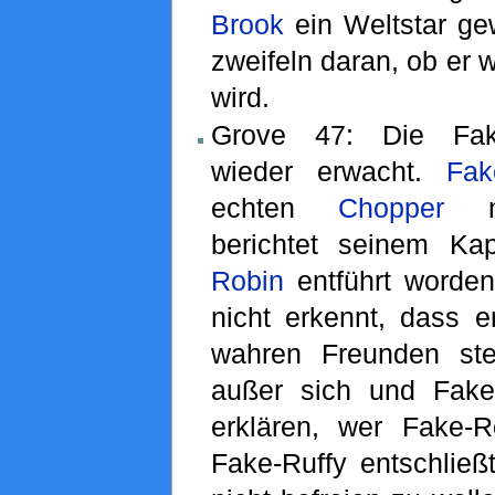
Brook
ein Weltstar ge
zweifeln daran, ob er 
wird.
Grove 47: Die Fake
wieder erwacht.
Fak
echten
Chopper
mi
berichtet seinem Ka
Robin
entführt worden
nicht erkennt, dass e
wahren Freunden ste
außer sich und Fake
erklären, wer Fake-Ro
Fake-Ruffy entschließ