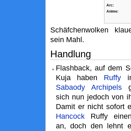
Arc:
Anime:
Schäfchenwolken klau
sein Mahl.
Handlung
Flashback, auf dem S
Kuja haben
Ruffy
in
Sabaody Archipels
ge
sich nun jedoch von i
Damit er nicht sofort e
Hancock
Ruffy einen
an, doch den lehnt e