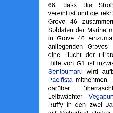
66, dass die Stroh
vereint ist und die rekr
Grove 46 zusammenz
Soldaten der Marine m
in Grove 46 einzuma
anliegenden Groves
eine Flucht der Pirat
Hilfe von G1 ist inzwi
Sentoumaru
wird auf
Pacifista
mitnehmen. D
darüber überras
Leibwächter
Vegapu
Ruffy in den zwei J