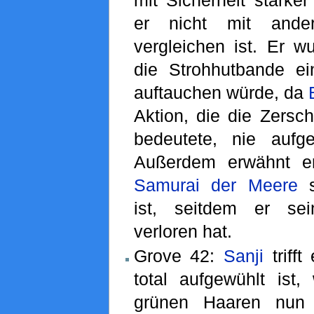
mit Sicherheit stärke
er nicht mit ande
vergleichen ist. Er w
die Strohhutbande e
auftauchen würde, da
Aktion, die die Zersc
bedeutete, nie aufge
Außerdem erwähnt e
Samurai der Meere
s
ist, seitdem er sei
verloren hat.
Grove 42:
Sanji
trifft
total aufgewühlt ist,
grünen Haaren nun