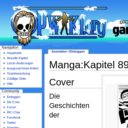
Navigation
Anmelden / Einloggen
Hauptseite
Aktuelle Kapitel
Manga:Kapitel 8
Letzte Änderungen
Ausgezeichnete Artikel
Teambewerbung
Cover
Zufällige Seite
Hilfe
Community
Die
Einloggen
Die Crew
Geschichten
Forum
IRC-Chat
der
Facebook
Twitter
Spenden