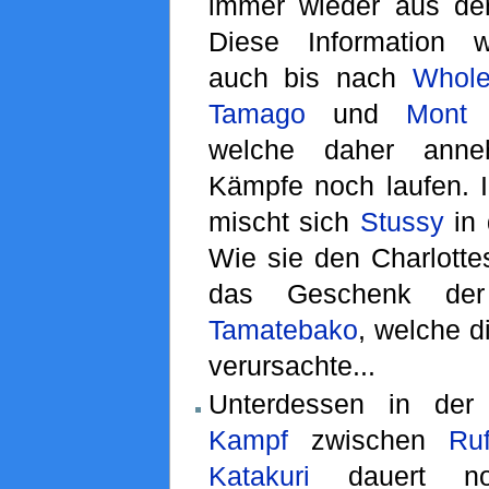
immer wieder aus de
Diese Information w
auch bis nach
Whole
Tamago
und
Mont 
welche daher anne
Kämpfe noch laufen.
mischt sich
Stussy
in 
Wie sie den Charlottes
das Geschenk d
Tamatebako
, welche d
verursachte...
Unterdessen in der 
Kampf
zwischen
Ruf
Katakuri
dauert no