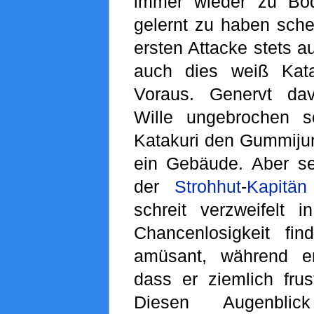
immer wieder zu Bo
gelernt zu haben sche
ersten Attacke stets 
auch dies weiß Kata
Voraus. Genervt da
Wille ungebrochen sc
Katakuri den Gummijun
ein Gebäude. Aber se
der
Strohhut
-
Kapitän
schreit verzweifelt i
Chancenlosigkeit fin
amüsant, während er 
dass er ziemlich frus
Diesen Augenblic