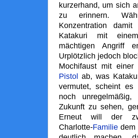
kurzerhand, um sich 
zu erinnern. Wäh
Konzentration damit s
Katakuri mit eine
mächtigen Angriff en
Urplötzlich jedoch bloc
Mochifaust mit eine
Pistol
ab, was Katakur
vermutet, scheint es
noch unregelmäßig, 
Zukunft zu sehen, gen
Erneut will der z
Charlotte-
Familie
dem S
deutlich machen, 