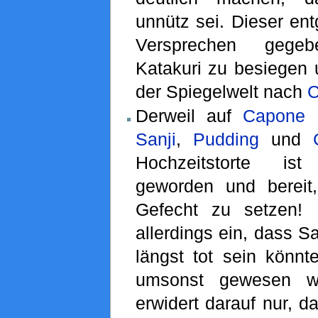
unnütz sei. Dieser ent
Versprechen gege
Katakuri zu besiegen 
der Spiegelwelt nach
C
Derweil auf
Capone 
Sanji
,
Pudding
und
Hochzeitstorte is
geworden und berei
Gefecht zu setzen! 
allerdings ein, dass S
längst tot sein könnt
umsonst gewesen 
erwidert darauf nur, d