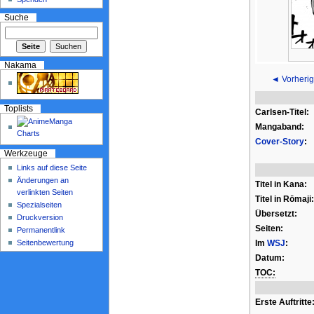
Suche
Nakama
◄ Vorherig
Toplists
Carlsen-Titel:
Mangaband:
Cover-Story
:
Werkzeuge
Links auf diese Seite
Änderungen an
Titel in Kana:
verlinkten Seiten
Titel in Rōmaji:
Spezialseiten
Übersetzt:
Druckversion
Seiten:
Permanentlink
Seitenbewertung
Im
WSJ
:
Datum:
TOC:
Erste Auftritte