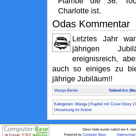
Flambe die 36. Toc
Charlotte ist.
Odas Kommentar
Letztes Jahr wa
jährigen Jubi
ereignisreich, ab
auch so einiges zu bi
jährige Jubiläum!!
Manga-Bände
Totland Arc (M
Kategorien
:
Manga
|
Kapitel mit Cover-Story
|
Umsetzung im Anime
Diese Seite wurde zuletzt am 4. Ja
Powered by
Computer-Base
.
Datenschutz