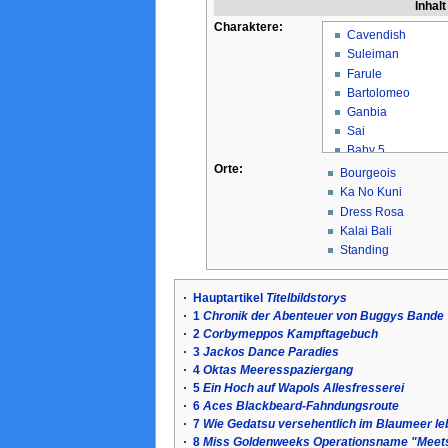
Inhalt
Charaktere:
Cavendish
Suleiman
Farule
Bartolomeo
Ganbia
Sai
Baby 5
Orte:
Don Chinjao
Bourgeois
Uhoricia
Ka No Kuni
Chichiricia
Dress Rosa
Ideo
Kalai Bali
Blue Gilee
Standing
Abdullah
Jeet
·
Hauptartikel
Titelbildstorys
Leo
·
1
Chronik der Abenteuer von Buggys Bande
Kabu
·
2
Corbymeppos Kampftagebuch
Flapper
·
3
Jackos Dance Paradies
Bian
·
4
Oktas Meeresspaziergang
Wicca
·
5
Ein Hoch auf Wapols Allesfresserei
Bomba
·
6
Aces Blackbeard-Fahndungsroute
Inhel
·
7
Wie Gedatsu versehentlich im Blaumeer le
Chao
·
8
Miss Goldenweeks Operationsname "Meet