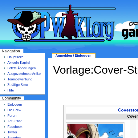
Navigation
Anmelden / Einloggen
Hauptseite
Aktuelle Kapitel
Vorlage:Cover-St
Letzte Änderungen
Ausgezeichnete Artikel
Teambewerbung
Zufällige Seite
Hilfe
Community
Einloggen
Coversto
Die Crew
Forum
Cove
IRC-Chat
Facebook
Twitter
Spenden