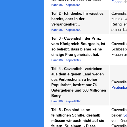
Flagge
de
Band 86
·
Kapitel 864
Teil 2 - Ich denke, Ihr wisst es
Cavendish
bereits, aber in der
zurück, 
Vergangenheit...
Reling le
seiner Ta
Band 86
·
Kapitel 865
Teil 3 - Cavendish, der Prinz
vom Königreich Bourgeois, ist
Cavendis
so beliebt, dass bisher keine
Schlossb
einzige Frau geheiratet hat.
Frauen a
Band 86
·
Kapitel 866
Teil 4 - Cavendish, vertrieben
aus dem eigenen Land wegen
des Verbrechens zu hoher
Cavendish
Popularität, besitzt nur 74
Piratenb
Untergebene und 500 Millionen
Berry.
Band 86
·
Kapitel 867
Teil 5 - Das sind keine
Cavendish
feindlichen Schiffe, deshalb
beiden
Sc
müssen wir auch nicht auf sie
von frühe
feuern, Suleiman. - Diese
Cavendish