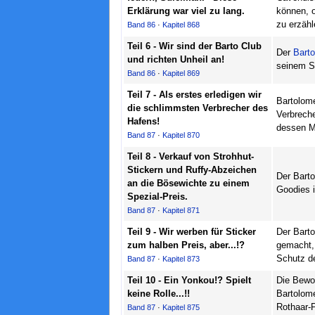
Erklärung war viel zu lang.
können, 
zu erzähl
Band 86
·
Kapitel 868
Teil 6 - Wir sind der Barto Club
Der
Barto
und richten Unheil an!
seinem Sc
Band 86
·
Kapitel 869
Teil 7 - Als erstes erledigen wir
Bartolome
die schlimmsten Verbrecher des
Verbreche
Hafens!
dessen Mi
Band 87
·
Kapitel 870
Teil 8 - Verkauf von Strohhut-
Stickern und Ruffy-Abzeichen
Der Barto
an die Bösewichte zu einem
Goodies i
Spezial-Preis.
Band 87
·
Kapitel 871
Teil 9 - Wir werben für Sticker
Der Bart
zum halben Preis, aber...!?
gemacht, 
Schutz d
Band 87
·
Kapitel 873
Teil 10 - Ein Yonkou!? Spielt
Die Bewo
keine Rolle...!!
Bartolom
Rothaar-
Band 87
·
Kapitel 875