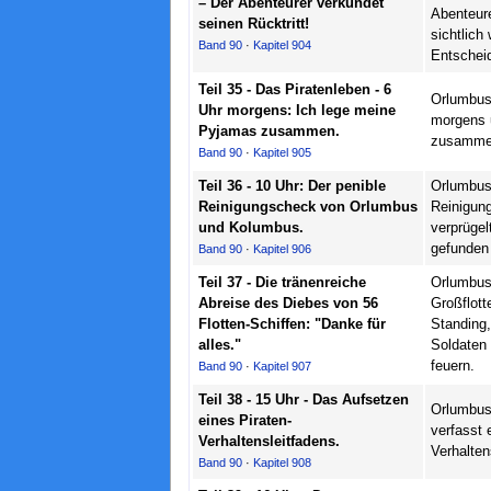
– Der Abenteurer verkündet
Abenteure
seinen Rücktritt!
sichtlich
Band 90
·
Kapitel 904
Entschei
Teil 35 - Das Piratenleben - 6
Orlumbus
Uhr morgens: Ich lege meine
morgens 
Pyjamas zusammen.
zusamme
Band 90
·
Kapitel 905
Teil 36 - 10 Uhr: Der penible
Orlumbu
Reinigungscheck von Orlumbus
Reinigung
und Kolumbus.
verprügel
gefunden
Band 90
·
Kapitel 906
Teil 37 - Die tränenreiche
Orlumbus
Abreise des Diebes von 56
Großflott
Flotten-Schiffen: "Danke für
Standing,
alles."
Soldaten
feuern.
Band 90
·
Kapitel 907
Teil 38 - 15 Uhr - Das Aufsetzen
Orlumbus
eines Piraten-
verfasst 
Verhaltensleitfadens.
Verhalten
Band 90
·
Kapitel 908