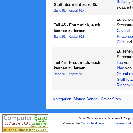
Bellamy
s
Stoff, der nicht zerreißt.
skizziert
Band 91
·
Kapitel 917
Zu sehen 
Teil 45 - Freut mich, euch
Strohhut-
kennen zu lernen.
Cavendis
Piratenb
Band 91
·
Kapitel 918
Club
und
Zu sehen 
Strohhut-
Teil 46 - Freut mich, euch
Leo
von 
kennen zu lernen.
Ideo
von 
Orlumbu
Band 91
·
Kapitel 919
Großflott
Riesenkri
Kategorien
:
Manga Bände
|
Cover-Story
Diese Seite wurde zuletzt am 4. Sept
Powered by
Computer-Base
.
Datenschutz