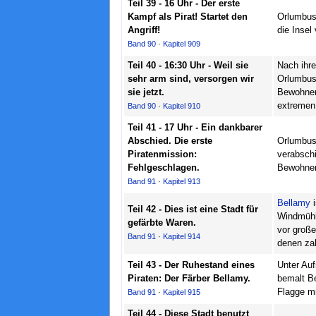
Teil 39 - 16 Uhr - Der erste
Kampf als Pirat! Startet den
Orlumbus 
Angriff!
die Insel
Band 90
·
Kapitel 909
Teil 40 - 16:30 Uhr - Weil sie
Nach ihre
sehr arm sind, versorgen wir
Orlumbus 
sie jetzt.
Bewohner 
extremen 
Band 90
·
Kapitel 910
Teil 41 - 17 Uhr - Ein dankbarer
Abschied. Die erste
Orlumbus 
Piratenmission:
verabsch
Fehlgeschlagen.
Bewohnern
Band 91
·
Kapitel 913
Bellamy
i
Teil 42 - Dies ist eine Stadt für
Windmühl
gefärbte Waren.
vor große
Band 91
·
Kapitel 914
denen za
Teil 43 - Der Ruhestand eines
Unter Auf
Piraten: Der Färber Bellamy.
bemalt Be
Flagge mi
Band 91
·
Kapitel 915
Teil 44 - Diese Stadt benutzt