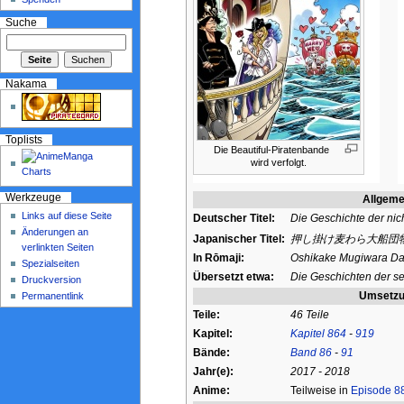
Suche
Nakama
Toplists
Die Beautiful-Piratenbande
wird verfolgt.
Werkzeuge
Allgeme
Links auf diese Seite
Deutscher Titel:
Die Geschichte der nich
Änderungen an
Japanischer Titel:
押し掛け麦わら大船団
verlinkten Seiten
In Rōmaji:
Oshikake Mugiwara Da
Spezialseiten
Übersetzt etwa:
Die Geschichten der se
Druckversion
Umsetz
Permanentlink
Teile:
46 Teile
Kapitel:
Kapitel 864
-
919
Bände:
Band 86
-
91
Jahr(e):
2017 - 2018
Anime:
Teilweise in
Episode 8