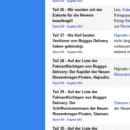
Band 89
·
Kapitel 893
Teil 26 - Wir wurden mit der
Leo,
Kab
Eskorte für die Reverie
Königspal
beauftragt!!
König
Ri
zur
Rever
Band 89
·
Kapitel 894
Teil 27 - Die fünf besten
Hajrudin
u
Verdiener von Buggys Delivery
nicht län
haben gekündigt.
verlasse
wütend m
Band 89
·
Kapitel 895
Teil 28 - Auf der Liste der
Fahnenflüchtigen von Buggys
Hajrudin 
Delivery: Der Kapitän der Neuen
Riesenkri
Riesenkrieger-Piraten, Hajrudin.
Band 89
·
Kapitel 896
Teil 29 - Auf der Liste der
Fahnenflüchtigen von Buggys
Delivery: Der
Stansen
i
Schiffszimmermann der Neuen
der Neuen
Riesenkrieger-Piraten, Stansen.
Band 89
·
Kapitel 897
Teil 30 - Auf der Liste der