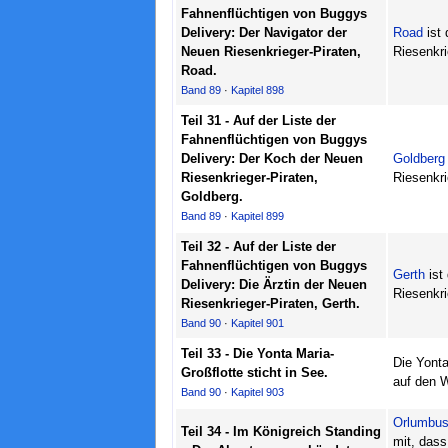
Fahnenflüchtigen von Buggys
Delivery: Der Navigator der
Road
ist 
Neuen Riesenkrieger-Piraten,
Riesenkri
Road.
Band 89
·
Kapitel 898
Teil 31 - Auf der Liste der
Fahnenflüchtigen von Buggys
Delivery: Der Koch der Neuen
Goldberg
Riesenkrieger-Piraten,
Riesenkri
Goldberg.
Band 89
·
Kapitel 899
Teil 32 - Auf der Liste der
Fahnenflüchtigen von Buggys
Gerth
ist 
Delivery: Die Ärztin der Neuen
Riesenkri
Riesenkrieger-Piraten, Gerth.
Band 90
·
Kapitel 901
Teil 33 - Die Yonta Maria-
Die Yonta
Großflotte sticht in See.
auf den 
Band 90
·
Kapitel 903
Orlumbu
Teil 34 - Im Königreich Standing
mit, dass