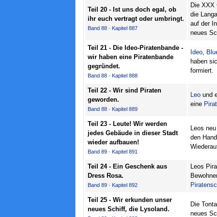
Die XXX G
Teil 20 - Ist uns doch egal, ob
die Lang
ihr euch vertragt oder umbringt.
auf der I
Band 88
·
Kapitel 887
neues Schi
Teil 21 - Die Ideo-Piratenbande -
Ideo
,
Blu
wir haben eine Piratenbande
haben si
gegründet.
formiert.
Band 88
·
Kapitel 888
Teil 22 - Wir sind Piraten
Leo
und e
geworden.
eine
Pira
Band 88
·
Kapitel 889
Teil 23 - Leute! Wir werden
Leos neu 
jedes Gebäude in dieser Stadt
den Hand
wieder aufbauen!
Wiederauf
Band 89
·
Kapitel 891
Teil 24 - Ein Geschenk aus
Leos Pira
Dress Rosa.
Bewohner
Piratensc
Band 89
·
Kapitel 892
Teil 25 - Wir erkunden unser
Die Tonta
neues Schiff, die Lysoland.
neues Sch