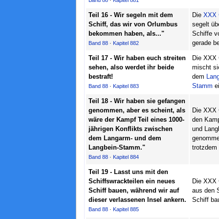
Band 88
·
Kapitel 881
Teil 16 - Wir segeln mit dem
Die
XXX G
Schiff, das wir von Orlumbus
segelt üb
bekommen haben, als..."
Schiffe v
gerade b
Band 88
·
Kapitel 882
Teil 17 - Wir haben euch streiten
Die XXX G
sehen, also werdet ihr beide
mischt s
bestraft!
dem
Lang
Stamm
ei
Band 88
·
Kapitel 883
Teil 18 - Wir haben sie gefangen
genommen, aber es scheint, als
Die XXX G
wäre der Kampf Teil eines 1000-
den Kamp
jährigen Konflikts zwischen
und Lang
dem Langarm- und dem
genommen,
Langbein-Stamm."
trotzdem 
Band 88
·
Kapitel 884
Teil 19 - Lasst uns mit den
Schiffswrackteilen ein neues
Die XXX G
Schiff bauen, während wir auf
aus den S
dieser verlassenen Insel ankern.
Schiff ba
Band 88
·
Kapitel 885