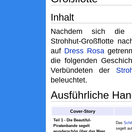
Inhalt
Nachdem sich die 
Strohhut-Großflotte na
auf
Dress Rosa
getrenn
die folgenden Geschich
Verbündeten der
Stro
beleuchtet.
Ausführliche Han
Cover-Story
Teil 1 - Die Beautiful-
Das
Schif
Piratenbande segelt
segelt au
wunderschön über das Meer