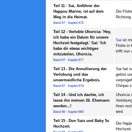
Teil 11 - Sai, Anführer der
Happou Marine, ist auf dem
Die Flott
Weg in die Heimat.
Richtung
Band 87
·
Kapitel 876
Teil 12 - Verlobte Uhoricia: 'Hey,
ich habe ein Datum für unsere
Sai
ist m
Hochzeit festgelegt.' Sai: 'Ich
Flotte i
habe dir etwas wichtiges
trifft nun
mitzuteilen, Uhoricia.
Band 87
·
Kapitel 877
Teil 13 - Die Annullierung der
Sai hat s
Verlobung und das
gelöst un
unvermeidliche Ergebnis.
verprüge
Chinjao s
Band 87
·
Kapitel 879
Teil 14 - Und ich dachte, ich
Uhoricia 
lasse ihn meinen 26. Ehemann
Verlobung
werden...!
ihren res
wird.
Band 88
·
Kapitel 880
Teil 15 - Don Sais und Baby 5s
Die Happo
Hochzeit.
Hochzeit