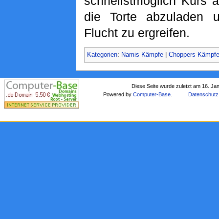
schnellstmöglich Kurs 
die Torte abzuladen u
Flucht zu ergreifen.
Kategorien
:
Namis Kämpfe
|
Choppers Kämpf
Diese Seite wurde zuletzt am 16. Ja
Powered by
Computer-Base
.
Datenschutz