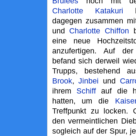
Brûlées
noch mit de
Charlotte Katakuri
be
dagegen zusammen m
und
Charlotte Chiffon
b
eine neue Hochzeitst
anzufertigen. Auf d
befand sich derweil wi
Trupps, bestehend 
Brook
,
Jinbei
und
Carr
ihrem
Schiff
auf die 
hatten, um die
Kaiser
Treffpunkt zu locken. C
den vermeintlichen Dieb
sogleich auf der Spur, j