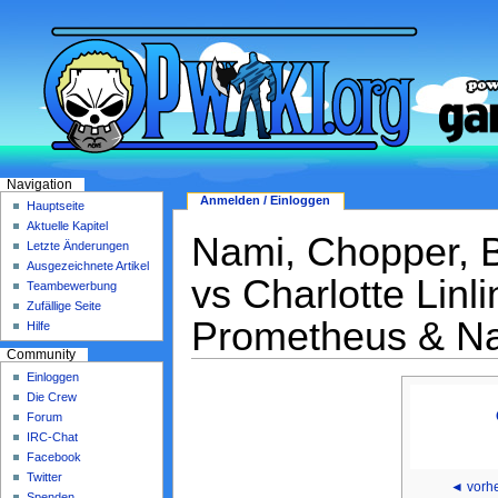
Navigation
Anmelden / Einloggen
Hauptseite
Aktuelle Kapitel
Nami, Chopper, B
Letzte Änderungen
Ausgezeichnete Artikel
vs Charlotte Linli
Teambewerbung
Zufällige Seite
Prometheus & N
Hilfe
Community
Einloggen
Die Crew
Forum
IRC-Chat
Facebook
Twitter
◄ vorhe
Spenden