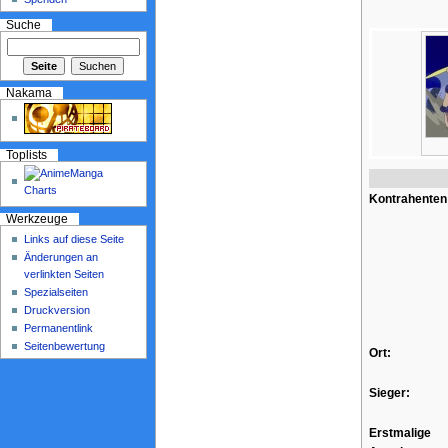
Suche
Nakama
Toplists
Kontrahenten
Werkzeuge
Links auf diese Seite
Änderungen an
verlinkten Seiten
Spezialseiten
Druckversion
Permanentlink
Seitenbewertung
Ort:
Sieger:
Erstmalige