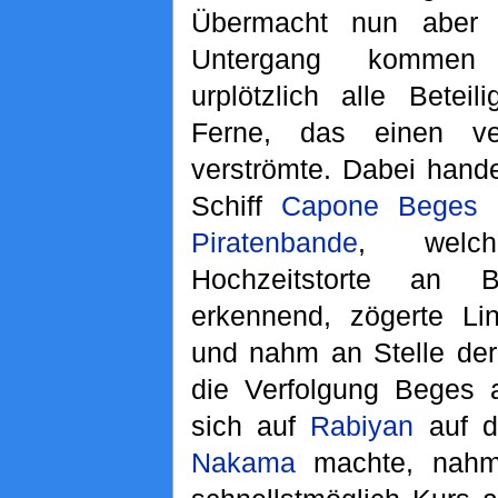
Übermacht nun aber 
Untergang kommen 
urplötzlich alle Betei
Ferne, das einen ver
verströmte. Dabei hand
Schiff
Capone Beges
Piratenbande
, welc
Hochzeitstorte an 
erkennend, zögerte Li
und nahm an Stelle der
die Verfolgung Beges 
sich auf
Rabiyan
auf d
Nakama
machte, nahm